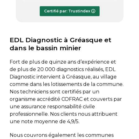
répondre à mes questions.
rapide
Le rapport de diagnostic m’a été
Certifié par: Trustindex
transmis dès le lundi soir, ce qui est
très appréciable pour faire avancer
rapidement mon dossier. Je
recommande sans hésiter.
EDL Diagnostic à Gréasque et
dans le bassin minier
Fort de plus de quinze ans d’expérience et
de plus de 20 000 diagnostics réalisés, EDL
Diagnostic intervient à Gréasque, au village
comme dans les lotissements de la commune.
Nos techniciens sont certifiés par un
organisme accrédité COFRAC et couverts par
une assurance responsabilité civile
professionnelle. Nos clients nous attribuent
une note moyenne de 4,9/5.
Nous couvrons également les communes