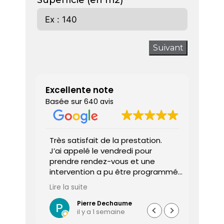
Superficie (en m2)
Suivant
Excellente note
Basée sur
640 avis
 donne
Très satisfait de la prestation.
Diagnos
J’ai appelé le vendredi pour
techni
prendre rendez-vous et une
ponctu
intervention a pu être programmée
expliq
dès le lundi matin.
réali
Lire la suite
Lire la 
Le diagnostiqueur est arrivé à
atten
l’heure, a été très professionnel,
sociét
Pierre Dechaume
il y a 1 semaine
efficace et a pris le temps de
vous s