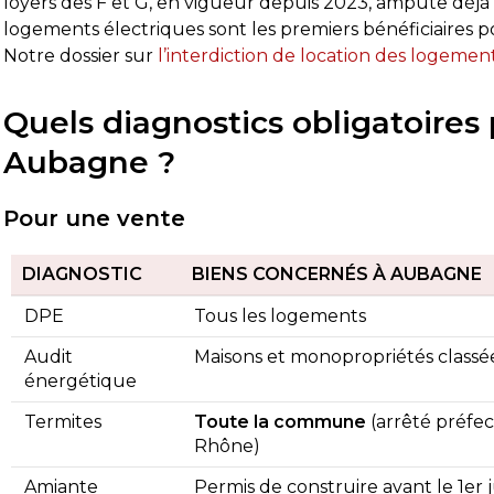
loyers des F et G, en vigueur depuis 2023, ampute déjà 
logements électriques sont les premiers bénéficiaires po
Notre dossier sur
l’interdiction de location des logemen
Quels diagnostics obligatoires
Aubagne ?
Pour une vente
DIAGNOSTIC
BIENS CONCERNÉS À AUBAGNE
DPE
Tous les logements
Audit
Maisons et monopropriétés classée
énergétique
Termites
Toute la commune
(arrêté préfe
Rhône)
Amiante
Permis de construire avant le 1er j