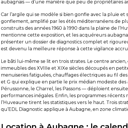
aubagnais — d’une manière que peu de propriétaires an
Car l’argile qui se modèle si bien gonfle avec la pluie e
gonflement, amplifié par les étés méditerranéens de plus
construits des années 1960 à 1990 dans la plaine de l’Hu
satisfait de la prestation.
Diagnostic DPE ré
mentionne cette exposition, et les acquéreurs aubagnai
appelé le vendredi pour prendre
était très profes
z-vous et une intervention a pu être
le temps de tout 
présenter un dossier de diagnostics complet et rigour
ammée dès le lundi matin.
DPE a été réali
est devenu la meilleure réponse à cette vigilance accru
agnostiqueur est arrivé à l’heure, a
attentes. Je re
 suite
Lire la suite
rès professionnel, efficace et a pris le
d’autant que les
Le bâti lui-même se lit en trois strates. Le centre ancien,
 de répondre à mes questions.
obtenus très ra
Pierre Dechaume
Mimi 211
immeubles des XVIIIe et XIXe siècles découpés en petites
il y a 1 semaine
il y a 2 se
pport de diagnostic m’a été transmis
menuiseries fatiguées, chauffages électriques au fil des 
 lundi soir, ce qui est très
et G qui explique en partie le prix médian modeste des 
ciable pour faire avancer
Pérussonne, le Charrel, les Passons — déploient ensuite 
dement mon dossier. Je recommande
performances inégales. Enfin, les programmes récents
hésiter.
l’Huveaune tirent les statistiques vers le haut. Trois stra
qu’EDL Diagnostic applique à Aubagne, en zone climatiq
Location à Aubagne : le calend