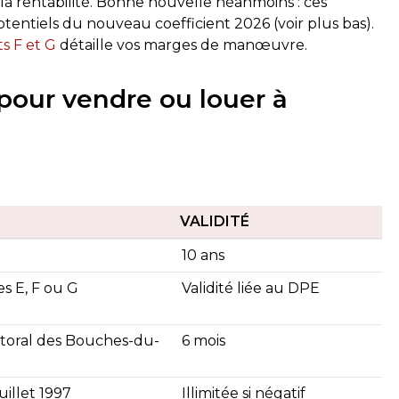
la rentabilité. Bonne nouvelle néanmoins : ces
tentiels du nouveau coefficient 2026 (voir plus bas).
ts F et G
détaille vos marges de manœuvre.
 pour vendre ou louer à
VALIDITÉ
10 ans
s E, F ou G
Validité liée au DPE
ctoral des Bouches-du-
6 mois
uillet 1997
Illimitée si négatif