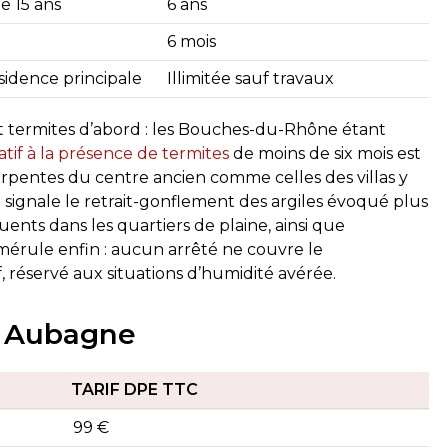
de 15 ans
6 ans
6 mois
sidence principale
Illimitée sauf travaux
t termites d’abord : les Bouches-du-Rhône étant
latif à la présence de termites
de moins de six mois est
rpentes du centre ancien comme celles des villas y
il signale le retrait-gonflement des argiles évoqué plus
luents dans les quartiers de plaine, ainsi que
a mérule enfin : aucun arrêté ne couvre le
, réservé aux situations d’humidité avérée.
 à Aubagne
TARIF DPE TTC
99 €