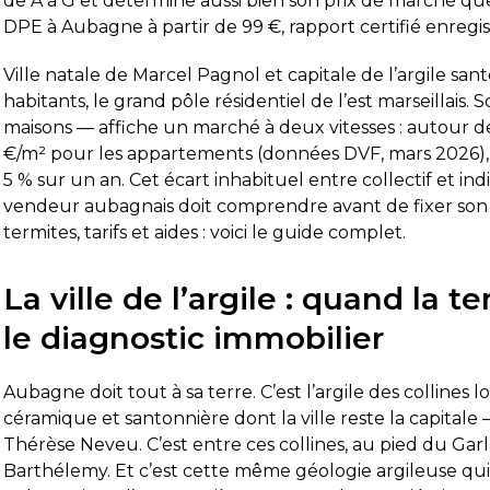
de A à G et détermine aussi bien son prix de marché que 
DPE à Aubagne à partir de 99 €, rapport certifié enregi
Ville natale de Marcel Pagnol et capitale de l’argile sa
habitants, le grand pôle résidentiel de l’est marseillai
maisons — affiche un marché à deux vitesses : autour 
€/m² pour les appartements (données DVF, mars 2026), 
5 % sur un an. Cet écart inhabituel entre collectif et i
vendeur aubagnais doit comprendre avant de fixer son p
termites, tarifs et aides : voici le guide complet.
La ville de l’argile : quand la 
le diagnostic immobilier
Aubagne doit tout à sa terre. C’est l’argile des collines loc
céramique et santonnière dont la ville reste la capitale —
Thérèse Neveu. C’est entre ces collines, au pied du Gar
Barthélemy. Et c’est cette même géologie argileuse qui, 