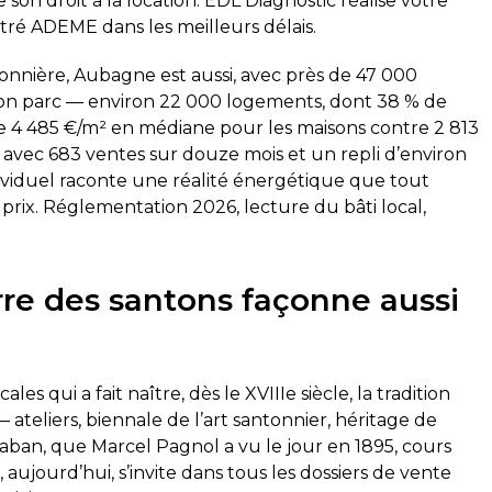
son droit à la location. EDL Diagnostic réalise votre
stré ADEME dans les meilleurs délais.
ntonnière, Aubagne est aussi, avec près de 47 000
s. Son parc — environ 22 000 logements, dont 38 % de
de 4 485 €/m² en médiane pour les maisons contre 2 813
avec 683 ventes sur douze mois et un repli d’environ
ndividuel raconte une réalité énergétique que tout
rix. Réglementation 2026, lecture du bâti local,
terre des santons façonne aussi
ales qui a fait naître, dès le XVIIIe siècle, la tradition
 ateliers, biennale de l’art santonnier, héritage de
laban, que Marcel Pagnol a vu le jour en 1895, cours
aujourd’hui, s’invite dans tous les dossiers de vente