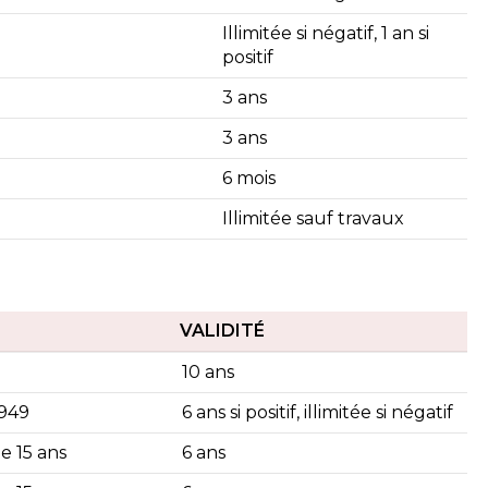
Illimitée si négatif, 1 an si
positif
3 ans
3 ans
6 mois
Illimitée sauf travaux
VALIDITÉ
10 ans
1949
6 ans si positif, illimitée si négatif
de 15 ans
6 ans