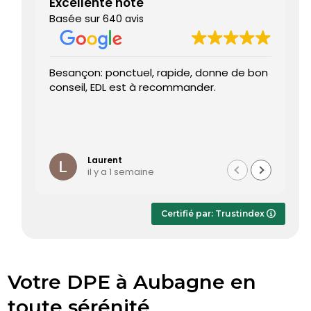
Excellente note
Basée sur
640 avis
Besançon: ponctuel, rapide, donne de bon
Très 
conseil, EDL est à recommander.
J’ai 
rende
progr
Le di
Lire la
été t
temps
Laurent
il y a 1 semaine
Le ra
dès le
appré
Certifié par: Trustindex
rapi
sans 
Votre DPE à Aubagne en
toute sérénité