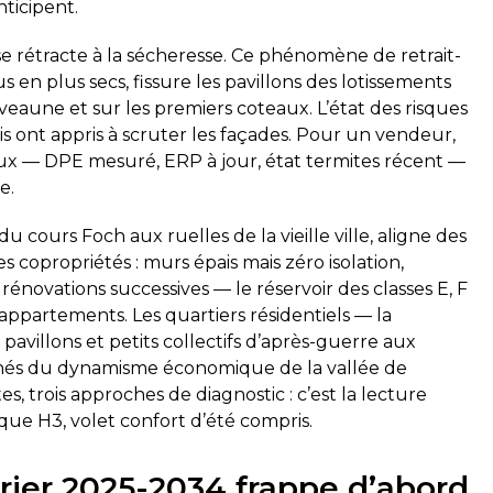
ticipent.
t se rétracte à la sécheresse. Ce phénomène de retrait-
 en plus secs, fissure les pavillons des lotissements
veaune et sur les premiers coteaux. L’état des risques
alisé ce jour. Le technicien
Top délai court, super réacti
s ont appris à scruter les façades. Pour un vendeur,
sionnel, ponctuel et a pris
diagnostic gaz et électricité
expliquer clairement. Le
eux — DPE mesuré, ERP à jour, état termites récent —
sé conformément à mes
e.
commande cette société,
 rendez-vous sont
 du cours Foch aux ruelles de la vieille ville, aligne des
pidement.
Corentin Delgado
 copropriétés : murs épais mais zéro isolation,
maines
il y a 2 semaines
rénovations successives — le réservoir des classes E, F
appartements. Les quartiers résidentiels — la
pavillons et petits collectifs d’après-guerre aux
 nés du dynamisme économique de la vallée de
tes, trois approches de diagnostic : c’est la lecture
ue H3, volet confort d’été compris.
rier 2025-2034 frappe d’abord