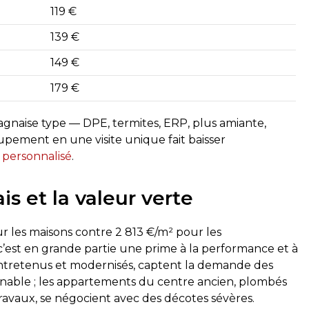
119 €
139 €
149 €
179 €
naise type — DPE, termites, ERP, plus amiante,
oupement en une visite unique fait baisser
 personnalisé
.
 et la valeur verte
 les maisons contre 2 813 €/m² pour les
c’est en grande partie une prime à la performance et à
t entretenus et modernisés, captent la demande des
onnable ; les appartements du centre ancien, plombés
ravaux, se négocient avec des décotes sévères.