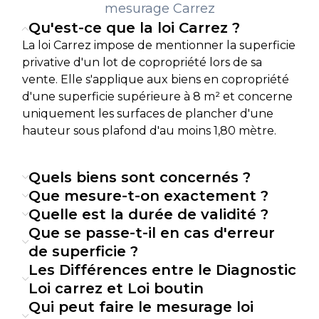
mesurage Carrez
Valorisation du Bien
Qu'est-ce que la loi Carrez ?
Une évaluation précise de la surface habitable
La loi Carrez impose de mentionner la superficie
peut influencer significativement la valeur de
privative d'un lot de copropriété lors de sa
votre bien immobilier. Une superficie sous-
vente. Elle s'applique aux biens en copropriété
estimée peut entraîner une perte financière,
d'une superficie supérieure à 8 m² et concerne
tandis qu’une surestimation peut causer des
uniquement les surfaces de plancher d'une
litiges post-transaction.
hauteur sous plafond d'au moins 1,80 mètre.
Qui est Concerné par le Diagnostic
Loi Carrez ?
Quels biens sont concernés ?
Le diagnostic Loi Carrez s’applique à tous les
Que mesure-t-on exactement ?
biens immobiliers d’une
superficie supérieure à
Quelle est la durée de validité ?
8 m²
, incluant les
appartements
et les
maisons
.
Que se passe-t-il en cas d'erreur
Il est
obligatoire
pour toute
transaction
immobilière
, qu’il s’agisse d’une
vente
ou
de superficie ?
d’une
location
longue durée
.
Les Différences entre le Diagnostic
Comment se déroule un
Loi carrez et Loi boutin
diagnostic loi Carrez ?
Qui peut faire le mesurage loi