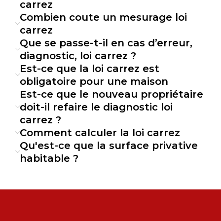
Prise de Rendez-vous
carrez
Combien coute un mesurage loi
Contactez EDL Diagnostics pour planifier une
carrez
visite à votre convenance. Nos experts sont
Que se passe-t-il en cas d’erreur,
disponibles pour répondre à toutes vos
diagnostic, loi carrez ?
questions et fixer un rendez-vous rapidement.
Est-ce que la loi carrez est
Inspection et Mesurage
obligatoire pour une maison
Est-ce que le nouveau propriétaire
Nos diagnostiqueurs certifiés se rendent sur
doit-il refaire le diagnostic loi
place pour mesurer précisément la surface
carrez ?
privative habitable de votre bien. Ils utilisent des
Comment calculer la loi carrez
outils professionnels et des méthodes
Qu'est-ce que la surface privative
conformes aux normes en vigueur.
habitable ?
Remise du Rapport
Un rapport détaillé vous est remis, incluant le
calcul de la surface habitable, des schémas
explicatifs et des photos, le tout conformément