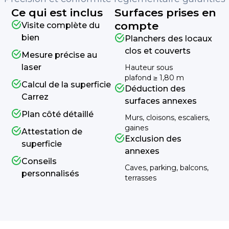
Ce qui est inclus
Surfaces prises en
compte
Visite complète du
bien
Planchers des locaux
clos et couverts
Mesure précise au
laser
Hauteur sous
plafond ≥ 1,80 m
Calcul de la superficie
Déduction des
Carrez
surfaces annexes
Plan côté détaillé
Murs, cloisons, escaliers,
gaines
Attestation de
Exclusion des
superficie
annexes
Conseils
Caves, parking, balcons,
personnalisés
terrasses