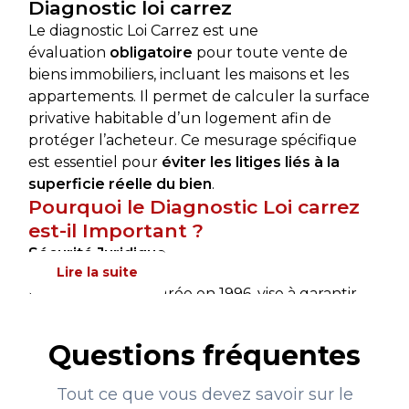
Diagnostic loi carrez
Le diagnostic Loi Carrez est une
évaluation
obligatoire
pour toute vente de
biens immobiliers, incluant les maisons et les
appartements. Il permet de calculer la surface
privative habitable d’un logement afin de
protéger l’acheteur. Ce mesurage spécifique
est essentiel pour
éviter les litiges liés à la
superficie réelle du bien
.
Pourquoi le Diagnostic Loi carrez
est-il Important ?
Sécurité Juridique
Lire la suite
La loi Carrez, instaurée en 1996, vise à garantir
la
transparence
des transactions immobilières.
En fournissant une mesure précise de la surface
Questions fréquentes
habitable, elle protège les deux parties contre
les erreurs et les abus potentiels.
Tout ce que vous devez savoir sur le