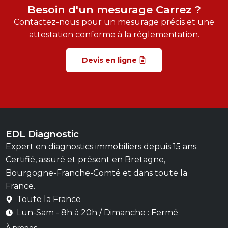
à la réglementation en vigueur. Ce document
Besoin d'un mesurage Carrez ?
est essentiel pour votre dossier de vente ou de
Contactez-nous pour un mesurage précis et une
location.
attestation conforme à la réglementation.
Quelles pièces sont prises en
compte dans le diagnostic Loi
Devis en ligne
carrez
Les éléments tels que
murs, cloisons, marches,
balcons, terrasses, embrasures de portes
et
fenêtres, gaines, cave et parking ne sont pas pris
en compte. Seules les surfaces dont la
hauteur
sous plafond atteint 1,80 m sont
EDL Diagnostic
comptabilisées
.
Expert en diagnostics immobiliers depuis 15 ans.
Quelle est la durée de validité du
Certifié, assuré et présent en Bretagne,
diagnostic loi carrez ?
Bourgogne-Franche-Comté et dans toute la
Le mesurage loi Carrez à
France.
une
validité
illimitée
sauf si des travaux ont
Toute la France
modifié la surface privative du lot
Lun-Sam - 8h à 20h / Dimanche : Fermé