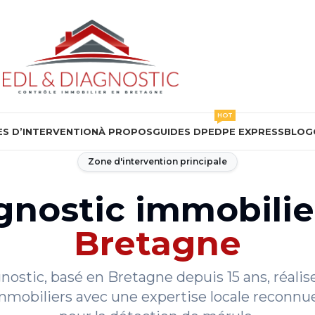
HOT
S D’INTERVENTION
À PROPOS
GUIDES DPE
DPE EXPRESS
BLOG
Zone d'intervention principale
gnostic immobilie
Bretagne
ostic, basé en Bretagne depuis 15 ans, réalis
mmobiliers avec une expertise locale recon