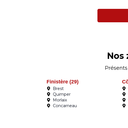
Nos 
Présents
Finistère (29)
Cô
Brest
Quimper
Morlaix
Concarneau