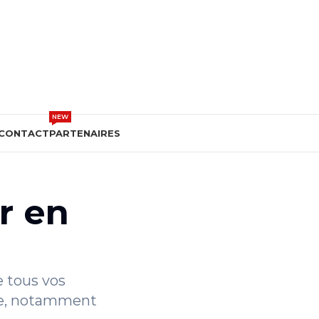
DEVIS GRATUIT
NEW
CONTACT
PARTENAIRES
r en
e tous vos
nue, notamment