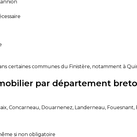
Lannion
écessaire
e
dans certaines communes du Finistère, notamment à Quim
mobilier par département bret
laix, Concarneau, Douarnenez, Landerneau, Fouesnant, 
ême si non obligatoire