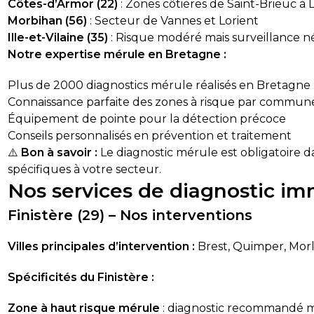
Côtes-d’Armor (22)
: Zones côtières de Saint-Brieuc à 
Morbihan (56)
: Secteur de Vannes et Lorient
Ille-et-Vilaine (35)
: Risque modéré mais surveillance n
Notre expertise mérule en Bretagne :
Plus de 2000 diagnostics mérule réalisés en Bretagne
Connaissance parfaite des zones à risque par commun
Équipement de pointe pour la détection précoce
Conseils personnalisés en prévention et traitement
⚠️
Bon à savoir :
Le diagnostic mérule est obligatoire 
spécifiques à votre secteur.
Nos services de diagnostic im
Finistère (29) – Nos interventions
Villes principales d’intervention :
Brest, Quimper, Mor
Spécificités du Finistère :
Zone à haut risque mérule
: diagnostic recommandé m