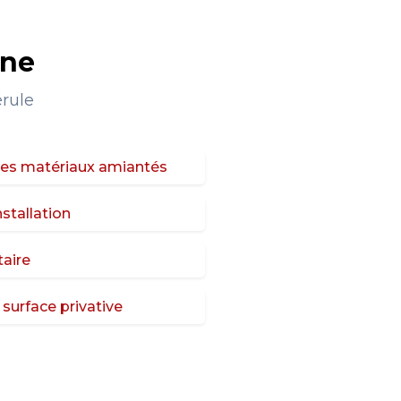
gne
érule
des matériaux amiantés
installation
taire
surface privative