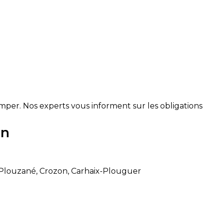
per. Nos experts vous informent sur les obligations
on
Plouzané, Crozon, Carhaix-Plouguer