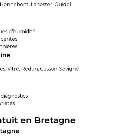
, Hennebont, Lanester, Guidel
ues d’humidité
écentes
nnières
aine
s, Vitré, Redon, Cesson-Sévigné
diagnostics
riétés
ratuit en Bretagne
etagne