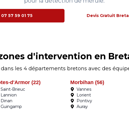
pour la détection de mérule.
07 57 59 01 75
Devis Gratuit Bret
zones d'intervention en Bre
 dans les 4 départements bretons avec des équipe
tes-d'Armor (22)
Morbihan (56)
Saint-Brieuc
Vannes
Lannion
Lorient
Dinan
Pontivy
Guingamp
Auray