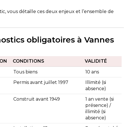
out expliquer clairement. Le
alisé conformément à mes
ic, vous détaille ces deux enjeux et l’ensemble de
 recommande cette société,
les rendez-vous sont
 rapidement.
1
Corentin Delgado
 semaine
il y a 2 semaines
nostics obligatoires à Vannes
ION
CONDITIONS
VALIDITÉ
Tous biens
10 ans
Permis avant juillet 1997
Illimité (si
absence)
Construit avant 1949
1 an vente (si
présence) /
illimité (si
absence)