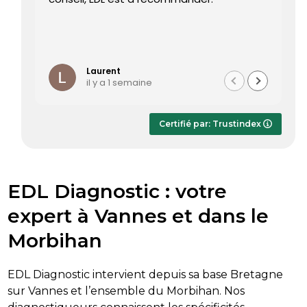
re
pr
Le
Li
ét
te
Laurent
il y a 1 semaine
Le
dè
ap
Certifié par: Trustindex
r
sa
EDL Diagnostic : votre
expert à Vannes et dans le
Morbihan
EDL Diagnostic intervient depuis sa base Bretagne
sur Vannes et l’ensemble du Morbihan. Nos