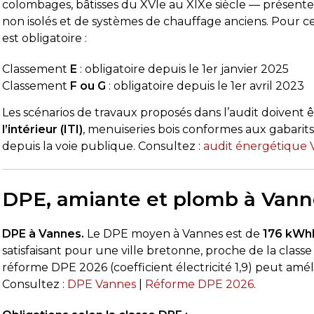
colombages, bâtisses du XVIe au XIXe siècle — présen
non isolés et de systèmes de chauffage anciens. Pour c
est obligatoire :
Classement
E
: obligatoire depuis le 1er janvier 2025
Classement
F ou G
: obligatoire depuis le 1er avril 2023
Les scénarios de travaux proposés dans l’audit doivent 
l’intérieur (ITI)
, menuiseries bois conformes aux gabarit
depuis la voie publique. Consultez :
audit énergétique 
DPE, amiante et plomb à Vann
DPE à Vannes.
Le DPE moyen à Vannes est de
176 kWh
satisfaisant pour une ville bretonne, proche de la class
réforme DPE 2026 (coefficient électricité 1,9) peut amél
Consultez :
DPE Vannes
|
Réforme DPE 2026
.