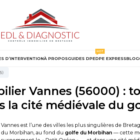
HOT
S D’INTERVENTION
À PROPOS
GUIDES DPE
DPE EXPRESS
BLOG
5)
lier Vannes (56000) : to
s la cité médiévale du 
Vannes est l’une des villes les plus singulières de Breta
du Morbihan, au fond du
golfe du Morbihan
— cette me