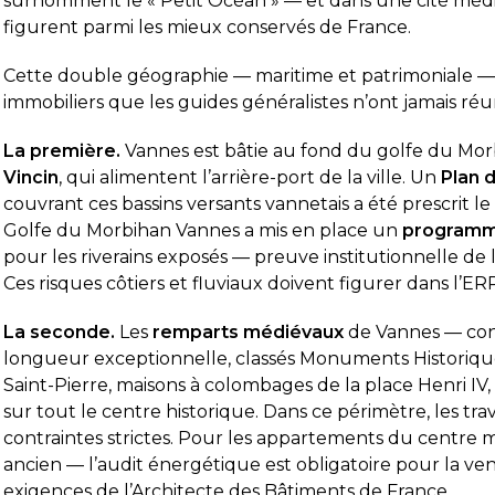
surnomment le « Petit Océan » — et dans une cité méd
figurent parmi les mieux conservés de France.
Cette double géographie — maritime et patrimoniale — 
immobiliers que les guides généralistes n’ont jamais réun
La première.
Vannes est bâtie au fond du golfe du Morb
Vincin
, qui alimentent l’arrière-port de la ville. Un
Plan 
couvrant ces bassins versants vannetais a été prescrit l
Golfe du Morbihan Vannes a mis en place un
programme
pour les riverains exposés — preuve institutionnelle de l
Ces risques côtiers et fluviaux doivent figurer dans l’
La seconde.
Les
remparts médiévaux
de Vannes — const
longueur exceptionnelle, classés Monuments Historiq
Saint-Pierre, maisons à colombages de la place Henri IV
sur tout le centre historique. Dans ce périmètre, les t
contraintes strictes. Pour les appartements du centre m
ancien — l’audit énergétique est obligatoire pour la ven
ès satisfait de la prestation.
Diagnostic DPE
exigences de l’Architecte des Bâtiments de France.
ai appelé le vendredi pour prendre
était très pro