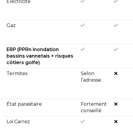
Électricité
✅
✅
Gaz
✅
✅
ERP (PPRn inondation
✅
✅
bassins vannetais + risques
côtiers golfe)
Termites
Selon
❌
l’adresse
État parasitaire
Fortement
❌
conseillé
Loi Carrez
✅
❌