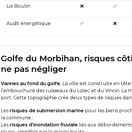
Loi Boutin
❌
✅
Audit énergétique
✅
❌
Golfe du Morbihan, risques côt
ne pas négliger
Vannes au fond du golfe.
La ville est construite en tête
l’embouchure des ruisseaux du Liziec et du Vincin. La
port. Cette topographie crée deux types de risques dans c
Les
risques de submersion marine
pour les biens proche
la commune ;
Les
risques d’inondation fluviale
liés aux débordements 
pluies, amplifiés par la marée haute.