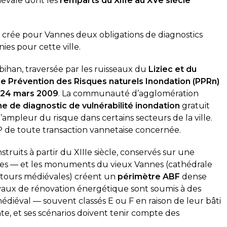
iévale dont les
remparts du XIIIe au XVe siècle
crée pour Vannes deux obligations de diagnostics
ies pour cette ville.
ihan, traversée par les ruisseaux du
Liziec et du
de Prévention des Risques naturels Inondation (PPRn)
e
24 mars 2009
. La communauté d’agglomération
 de diagnostic de vulnérabilité inondation
gratuit
’ampleur du risque dans certains secteurs de la ville.
ERP de toute transaction vannetaise concernée.
ruits à partir du XIIIe siècle, conservés sur une
ues — et les monuments du vieux Vannes (cathédrale
, tours médiévales) créent un
périmètre ABF
dense
ravaux de rénovation énergétique sont soumis à des
édiéval — souvent classés E ou F en raison de leur bâti
te, et ses scénarios doivent tenir compte des
 réalisé ce jour. Le technicien
Top délai court, super réa
fessionnel, ponctuel et a pris
diagnostic gaz et électric