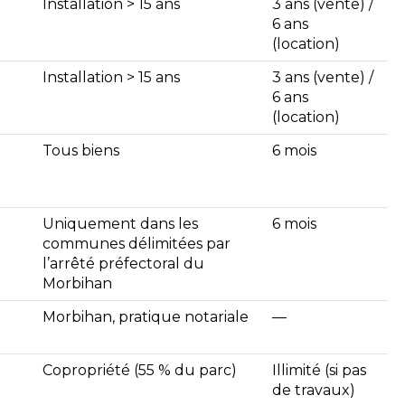
Installation > 15 ans
3 ans (vente) /
6 ans
(location)
Installation > 15 ans
3 ans (vente) /
6 ans
(location)
Tous biens
6 mois
Uniquement dans les
6 mois
communes délimitées par
l’arrêté préfectoral du
Morbihan
Morbihan, pratique notariale
—
Copropriété (55 % du parc)
Illimité (si pas
de travaux)