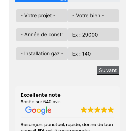
Suivant
Excellente note
Basée sur
640 avis
Besançon: ponctuel, rapide, donne de bon
Tr
conseil, EDL est à recommander.
J’