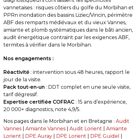
diagnostiqueurs connaissent les spécificités
vannetaises : risques côtiers du golfe du Morbihan et
PPRn inondation des bassins Liziec/Vincin, périmètre
ABF des remparts médiévaux et du vieux Vannes,
amiante et plomb systématiques dans le bâti ancien,
audit énergétique contraint par les exigences ABF,
termites à vérifier dans le Morbihan.
Nos engagements :
Réactivité
: intervention sous 48 heures, rapport le
jour de la visite.
Pack tout-en-un
: DDT complet en une seule visite,
tarif dégressif.
Expertise certifiée COFRAC
: 15 ans d’expérience,
20 000+ diagnostics, note 4,9/5.
Nos pages dans le Morbihan et en Bretagne :
Audit
Vannes
|
Amiante Vannes
|
Audit Lorient
|
Amiante
Lorient
|
DPE Auray
|
DPE Lorient
|
DPE Guidel
|