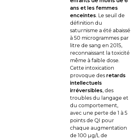
enfants de moins de 6
ans et les femmes
enceintes
. Le seuil de
définition du
saturnisme a été abaissé
à 50 microgrammes par
litre de sang en 2015,
reconnaissant la toxicité
même à faible dose.
Cette intoxication
provoque des
retards
intellectuels
irréversibles
, des
troubles du langage et
du comportement,
avec une perte de 1 à 5
points de QI pour
chaque augmentation
de 100 µg/L de