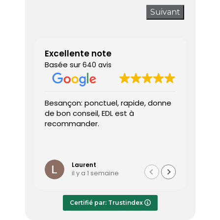
Suivant
Excellente note
Basée sur
640 avis
Besançon: ponctuel, rapide, donne
Très sa
de bon conseil, EDL est à
J’ai a
recommander.
prendr
interv
dès le 
Lire la 
Le dia
l’heure
Laurent
il y a 1 semaine
effica
répond
Le rap
Certifié par: Trustindex
transmi
très a