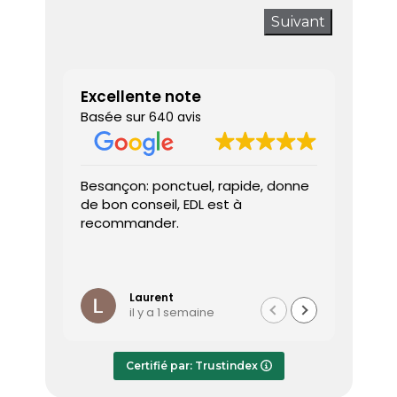
Suivant
Excellente note
Basée sur
640 avis
Besançon: ponctuel, rapide, donne
Très sa
de bon conseil, EDL est à
J’ai a
recommander.
prendr
interv
dès le 
Lire la 
Le dia
l’heure
Laurent
il y a 1 semaine
effica
répond
Le rap
Certifié par: Trustindex
transmi
très a