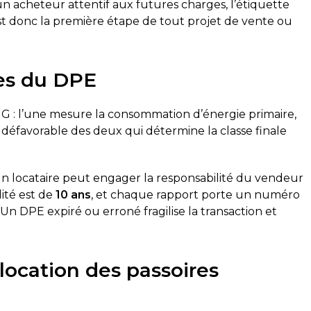
r un acheteur attentif aux futures charges, l’étiquette
t donc la première étape de tout projet de vente ou
es du DPE
G : l’une mesure la consommation d’énergie primaire,
us défavorable des deux qui détermine la classe finale
n locataire peut engager la responsabilité du vendeur
ité est de
10 ans
, et chaque rapport porte un numéro
réalisé ce jour. Le technicien
Top délai court, super réac
Un DPE expiré ou erroné fragilise la transaction et
essionnel, ponctuel et a pris
diagnostic gaz et électrici
ut expliquer clairement. Le
lisé conformément à mes
 location des passoires
recommande cette société,
es rendez-vous sont
rapidement.
Corentin Delgado