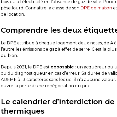
bois ou à l’électricité en l’absence de gaz de ville. Pou
pèse lourd. Connaître la classe de son
DPE de maison
es
de location.
Comprendre les deux étiquett
Le DPE attribue à chaque logement deux notes, de A à 
l’autre les émissions de gaz à effet de serre. C’est la pl
du bien.
Depuis 2021, le DPE est
opposable
: un acquéreur ou u
ou du diagnostiqueur en cas d’erreur. Sa durée de valid
s satisfait de la prestation.
Diagnostic DPE 
ADEME à 13 caractères sans lequel il n’a aucune valeur. 
i appelé le vendredi pour prendre
était très prof
ouvre la porte à une renégociation du prix.
dez-vous et une intervention a pu être
le temps de to
ogrammée dès le lundi matin.
DPE a été réa
Le calendrier d’interdiction de
diagnostiqueur est arrivé à l’heure, a
attentes. Je 
 la suite
Lire la suite
 très professionnel, efficace et a pris le
d’autant que l
thermiques
mps de répondre à mes questions.
obtenus très 
Pierre Dechaume
Mimi 211