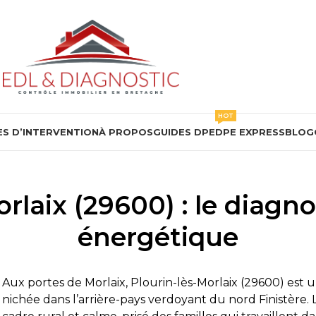
HOT
S D’INTERVENTION
À PROPOS
GUIDES DPE
DPE EXPRESS
BLOG
rlaix (29600) : le diag
énergétique
Aux portes de Morlaix, Plourin-lès-Morlaix (29600) est
nichée dans l’arrière-pays verdoyant du nord Finistère. Lo