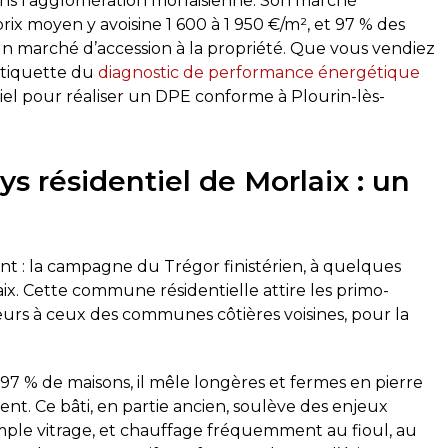
 dans l’agglomération morlaisienne. Son marché
 prix moyen y avoisine 1 600 à 1 950 €/m², et 97 % des
n marché d’accession à la propriété. Que vous vendiez
’étiquette du
diagnostic de performance énergétique
tiel pour réaliser un DPE conforme à Plourin-lès-
ays résidentiel de Morlaix : un
ent : la campagne du Trégor finistérien, à quelques
x. Cette commune résidentielle attire les primo-
rieurs à ceux des communes côtières voisines, pour la
à 97 % de maisons, il mêle longères et fermes en pierre
ent. Ce bâti, en partie ancien, soulève des enjeux
imple vitrage, et chauffage fréquemment au fioul, au