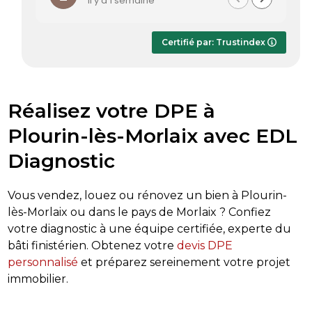
il y a 1 semaine
Le 
dès
app
Certifié par: Trustindex
ra
san
Réalisez votre DPE à
Plourin-lès-Morlaix avec EDL
Diagnostic
Vous vendez, louez ou rénovez un bien à Plourin-
lès-Morlaix ou dans le pays de Morlaix ? Confiez
votre diagnostic à une équipe certifiée, experte du
bâti finistérien. Obtenez votre
devis DPE
personnalisé
et préparez sereinement votre projet
immobilier.