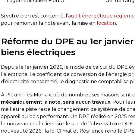
Logement classé F ou G
Gel de l’au
Si votre bien est concerné, l’
audit énergétique régleme
pour remonter la note avant la mise en
location
.
Réforme du DPE au 1er janvier 
biens électriques
Depuis le 1er janvier 2026, le mode de calcul du DPE é
l’électricité. Le coefficient de conversion de l’énergie pr
d’électricité consommé, le diagnostic ne comptabilise pl
À Plourin-lès-Morlaix, où de nombreuses maisons sont ch
mécaniquement la note, sans aucun travaux
. Pour les
meilleure piste reste le changement de système de ch
appareil au bois performant. Un DPE réalisé en 2025 re
le nouveau coefficient sur le site de l’observatoire DPE
nouveauté 2026 : la loi Climat et Résilience rend le DPE