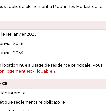
 semaines
il y a 2 semaines
es s’applique pleinement à Plourin-lès-Morlaix, où le
 le 1er janvier 2025
janvier 2028
janvier 2034
n location nue à usage de résidence principale. Pour
n logement est-il louable ?
.
NCE
tion interdite
étique réglementaire obligatoire