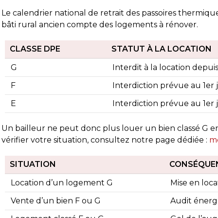
il y a 1 semaine
il y a 2
rapport de diagnostic m’a été transmis
 le lundi soir, ce qui est très
Le calendrier national de retrait des passoires thermiqu
réciable pour faire avancer
bâti rural ancien compte des logements à rénover.
pidement mon dossier. Je recommande
s hésiter.
CLASSE DPE
STATUT À LA LOCATION
G
Interdit à la location depuis
F
Interdiction prévue au 1er 
E
Interdiction prévue au 1er 
Un bailleur ne peut donc plus louer un bien classé G e
vérifier votre situation, consultez notre page dédiée :
mo
SITUATION
CONSÉQUE
Location d’un logement G
Mise en loca
Vente d’un bien F ou G
Audit énerg