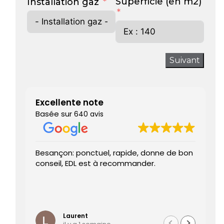
Superficie (en m2)
Installation gaz
Suivant
Excellente note
Basée sur
640 avis
Besançon: ponctuel, rapide, donne de bon
Trè
conseil, EDL est à recommander.
J’a
ren
pr
Le 
Lire
été
te
Laurent