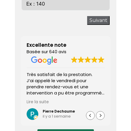
Suivant
Excellente note
Basée sur
640 avis
 donne
Très satisfait de la prestation.
Diagnos
J’ai appelé le vendredi pour
techni
prendre rendez-vous et une
ponctu
intervention a pu être programmée
expliq
dès le lundi matin.
réali
Lire la suite
Lire la 
Le diagnostiqueur est arrivé à
atten
l’heure, a été très professionnel,
sociét
Pierre Dechaume
il y a 1 semaine
efficace et a pris le temps de
vous s
répondre à mes questions.
rapide
Le rapport de diagnostic m’a été