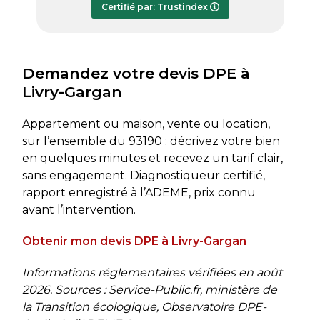
Certifié par: Trustindex
transmis dès le lundi soir, ce qui est
très appréciable pour faire avancer
rapidement mon dossier. Je
recommande sans hésiter.
Demandez votre devis DPE à
Livry-Gargan
Appartement ou maison, vente ou location,
sur l’ensemble du 93190 : décrivez votre bien
en quelques minutes et recevez un tarif clair,
sans engagement. Diagnostiqueur certifié,
rapport enregistré à l’ADEME, prix connu
avant l’intervention.
Obtenir mon devis DPE à Livry-Gargan
Informations réglementaires vérifiées en août
2026. Sources : Service-Public.fr, ministère de
la Transition écologique, Observatoire DPE-