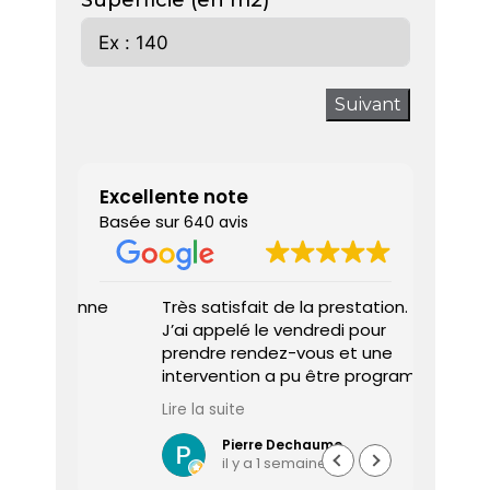
Superficie (en m2)
Suivant
Excellente note
Basée sur
640 avis
 donne
Très satisfait de la prestation.
Diagnos
J’ai appelé le vendredi pour
techni
prendre rendez-vous et une
ponctu
intervention a pu être programmée
expliq
dès le lundi matin.
réali
Lire la suite
Lire la 
Le diagnostiqueur est arrivé à
atten
l’heure, a été très professionnel,
sociét
Pierre Dechaume
il y a 1 semaine
efficace et a pris le temps de
vous s