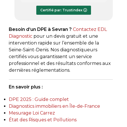
répondre à mes questions.
rapide
Le rapport de diagnostic m’a été
Certifié par: Trustindex
transmis dès le lundi soir, ce qui est
très appréciable pour faire avancer
rapidement mon dossier. Je
Besoin d’un DPE à Sevran ?
Contactez EDL
recommande sans hésiter.
Diagnostic
pour un devis gratuit et une
intervention rapide sur l’ensemble de la
Seine-Saint-Denis. Nos diagnostiqueurs
certifiés vous garantissent un service
professionnel et des résultats conformes aux
dernières réglementations.
En savoir plus :
DPE 2025 : Guide complet
Diagnostics immobiliers en Île-de-France
Mesurage Loi Carrez
État des Risques et Pollutions