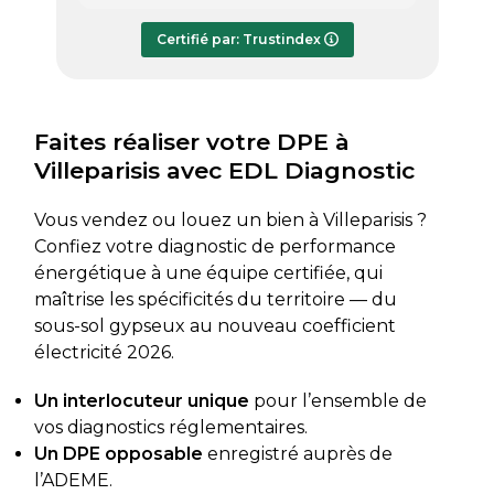
répondre à mes questions.
rapide
Le rapport de diagnostic m’a été
Certifié par: Trustindex
transmis dès le lundi soir, ce qui est
très appréciable pour faire avancer
rapidement mon dossier. Je
recommande sans hésiter.
Faites réaliser votre DPE à
Villeparisis avec EDL Diagnostic
Vous vendez ou louez un bien à Villeparisis ?
Confiez votre diagnostic de performance
énergétique à une équipe certifiée, qui
maîtrise les spécificités du territoire — du
sous-sol gypseux au nouveau coefficient
électricité 2026.
Un interlocuteur unique
pour l’ensemble de
vos diagnostics réglementaires.
Un DPE opposable
enregistré auprès de
l’ADEME.