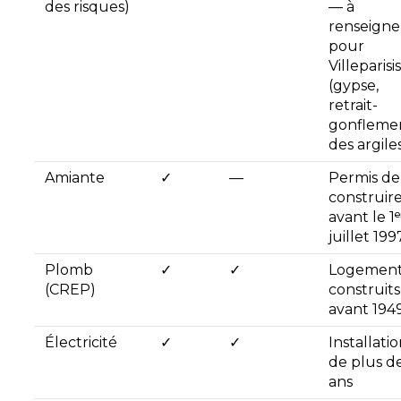
des risques)
— à
renseigne
pour
Villeparisis
(gypse,
retrait-
gonfleme
des argile
Amiante
✓
—
Permis de
construir
avant le 1ᵉ
juillet 199
Plomb
✓
✓
Logement
(CREP)
construits
avant 194
Électricité
✓
✓
Installati
de plus de
ans