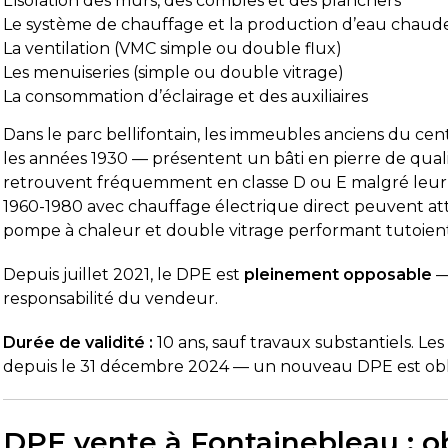
L’isolation des murs, des combles et des planchers
Le système de chauffage et la production d’eau chaude
La ventilation (VMC simple ou double flux)
Les menuiseries (simple ou double vitrage)
La consommation d’éclairage et des auxiliaires
Dans le parc bellifontain, les immeubles anciens du cent
les années 1930 — présentent un bâti en pierre de qualit
retrouvent fréquemment en classe D ou E malgré leur
1960-1980 avec chauffage électrique direct peuvent attein
pompe à chaleur et double vitrage performant tutoient
Depuis juillet 2021, le DPE est
pleinement opposable
—
responsabilité du vendeur.
Durée de validité :
10 ans, sauf travaux substantiels. Les 
depuis le 31 décembre 2024 — un nouveau DPE est oblig
DPE vente à Fontainebleau : ob