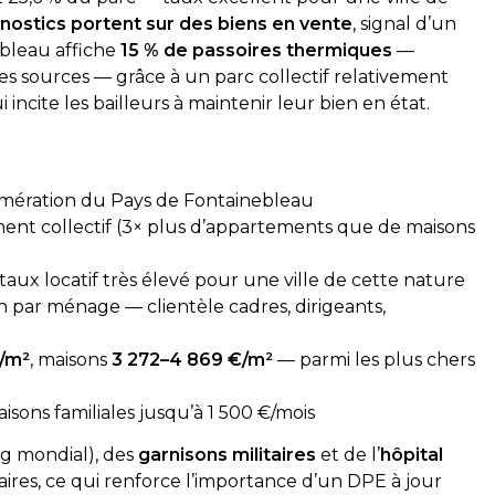
nostics portent sur des biens en vente
, signal d’un
ebleau affiche
15 % de passoires thermiques
—
les sources — grâce à un parc collectif relativement
cite les bailleurs à maintenir leur bien en état.
isé ce jour. Le technicien
Top délai court, super réactif 
onnel, ponctuel et a pris
diagnostic gaz et électricité
xpliquer clairement. Le
é conformément à mes
omération du Pays de Fontainebleau
ommande cette société,
ement collectif (3× plus d’appartements que de maisons
rendez-vous sont
dement.
Corentin Delgado
ines
il y a 2 semaines
aux locatif très élevé pour une ville de cette nature
 par ménage — clientèle cadres, dirigeants,
€/m²
, maisons
3 272–4 869 €/m²
— parmi les plus chers
sons familiales jusqu’à 1 500 €/mois
g mondial), des
garnisons militaires
et de l’
hôpital
s, ce qui renforce l’importance d’un DPE à jour