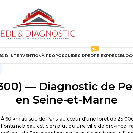
HOT
S D’INTERVENTION
À PROPOS
GUIDES DPE
DPE EXPRESS
BLOG
300) — Diagnostic de P
en Seine-et-Marne
À 60 km au sud de Paris, au cœur d’une forêt de 25 000
Fontainebleau est bien plus qu’une ville de province fran