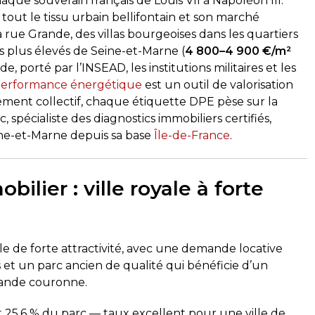
aque souverain français de Louis VII à Napoléon III.
out le tissu urbain bellifontain et son marché
rue Grande, des villas bourgeoises dans les quartiers
s plus élevés de Seine-et-Marne (
4 800–4 900 €/m²
porté par l’INSEAD, les institutions militaires et les
 performance énergétique
est un outil de valorisation
ement collectif, chaque étiquette DPE pèse sur la
, spécialiste des diagnostics immobiliers certifiés,
eine-et-Marne depuis sa base
Île-de-France
.
ilier : ville royale à forte
lle de forte attractivité, avec une demande locative
et un parc ancien de qualité qui bénéficie d’un
grande couronne.
t 25,6 % du parc — taux excellent pour une ville de