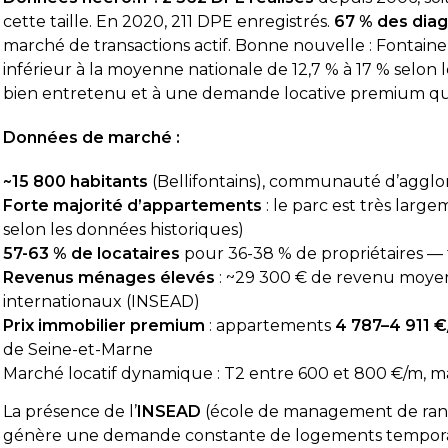
cette taille. En 2020, 211 DPE enregistrés.
67 % des diag
marché de transactions actif. Bonne nouvelle : Fontain
inférieur à la moyenne nationale de 12,7 % à 17 % selon 
bien entretenu et à une demande locative premium qui in
tisfait de la prestation.
Diagnostic DPE réal
ppelé le vendredi pour prendre
était très professi
Données de marché :
-vous et une intervention a pu être
le temps de tout e
mmée dès le lundi matin.
DPE a été réalis
~15 800 habitants
(Bellifontains), communauté d’aggl
nostiqueur est arrivé à l’heure, a
attentes. Je rec
suite
Lire la suite
Forte majorité d’appartements
: le parc est très larg
s professionnel, efficace et a pris le
d’autant que les 
selon les données historiques)
de répondre à mes questions.
obtenus très rapi
Pierre Dechaume
Mimi 211
il y a 1 semaine
il y a 2 sema
port de diagnostic m’a été transmis
57-63 % de locataires
pour 36-38 % de propriétaires — t
lundi soir, ce qui est très
Revenus ménages élevés
: ~29 300 € de revenu moyen
iable pour faire avancer
internationaux (INSEAD)
ement mon dossier. Je recommande
Prix immobilier premium
: appartements
4 787–4 911 
siter.
de Seine-et-Marne
Marché locatif dynamique : T2 entre 600 et 800 €/m, mai
La présence de l’
INSEAD
(école de management de ran
génère une demande constante de logements temporaire