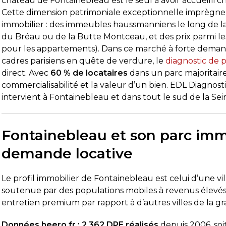
château de Fontainebleau est le seul à avoir accueilli ch
Cette dimension patrimoniale exceptionnelle imprègne t
immobilier : des immeubles haussmanniens le long de la 
du Bréau ou de la Butte Montceau, et des prix parmi le
pour les appartements). Dans ce marché à forte demande, 
cadres parisiens en quête de verdure, le
diagnostic de
direct. Avec
60 % de locataires
dans un parc majoritair
commercialisabilité et la valeur d’un bien. EDL Diagnostic
intervient à Fontainebleau et dans tout le sud de la S
Fontainebleau et son parc immob
demande locative
Le profil immobilier de Fontainebleau est celui d’une vi
soutenue par des populations mobiles à revenus élevés 
entretien premium par rapport à d’autres villes de la 
Données heero.fr :
2 362 DPE réalisés
depuis 2006, soi