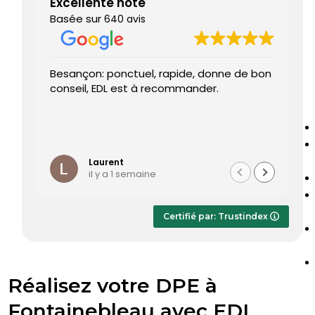
Excellente note
Basée sur
640 avis
Besançon: ponctuel, rapide, donne de bon
Très sa
conseil, EDL est à recommander.
J’ai a
rendez
progra
Le diag
Lire la 
été trè
temps 
Laurent
il y a 1 semaine
Le rap
dès le 
appréc
Certifié par: Trustindex
rapid
sans hé
Réalisez votre DPE à
Fontainebleau avec EDL