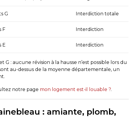
ts G
Interdiction totale
s F
Interdiction
s E
Interdiction
t G : aucune révision à la hausse n’est possible lors du
 sont au-dessus de la moyenne départementale, un
t.
ultez notre page
mon logement est-il louable ?
.
ainebleau : amiante, plomb,