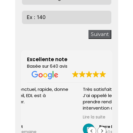
Suivant
Excellente note
Basée sur
640 avis
 donne
Très satisfait de la prestation.
Diagnos
J’ai appelé le vendredi pour
techni
prendre rendez-vous et une
ponctu
intervention a pu être programmée
expliq
dès le lundi matin.
réali
Lire la suite
Lire la 
Le diagnostiqueur est arrivé à
atten
l’heure, a été très professionnel,
sociét
Pierre Dechaume
il y a 1 semaine
efficace et a pris le temps de
vous s