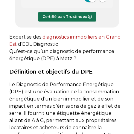
répondre à mes questions.
rapide
Le rapport de diagnostic m’a été
Certifié par: Trustindex
transmis dès le lundi soir, ce qui est
très appréciable pour faire avancer
rapidement mon dossier. Je
Expertise des
diagnostics immobiliers en Grand
recommande sans hésiter.
Est
d’EDL Diagnostic
Qu’est-ce qu’un diagnostic de performance
énergétique (DPE) à Metz ?
Définition et objectifs du DPE
Le Diagnostic de Performance Énergétique
(DPE) est une évaluation de la consommation
énergétique d’un bien immobilier et de son
impact en termes d’émissions de gaz à effet de
serre. Il fournit une étiquette énergétique
allant de A à G, permettant aux propriétaires,
locataires et acheteurs de connaître la