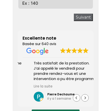
Suivant
Excellente note
Basée sur
640 avis
 donne
Très satisfait de la prestation.
Diagnos
J’ai appelé le vendredi pour
techni
prendre rendez-vous et une
ponctu
intervention a pu être programmée
expliq
dès le lundi matin.
réali
Lire la suite
Lire la 
Le diagnostiqueur est arrivé à
atten
l’heure, a été très professionnel,
sociét
Pierre Dechaume
il y a 1 semaine
efficace et a pris le temps de
vous s
répondre à mes questions.
rapide
Le rapport de diagnostic m’a été