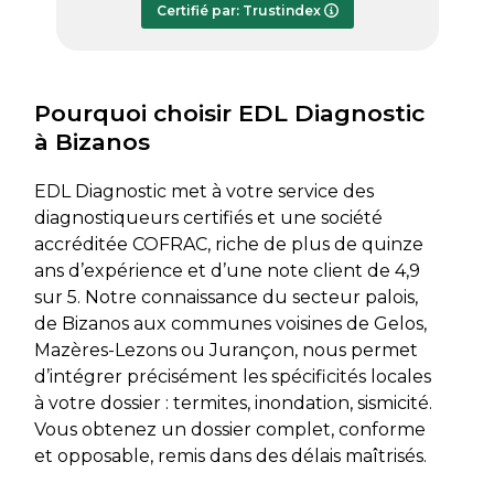
Certifié par: Trustindex
transmis dès le lundi soir, ce qui est
très appréciable pour faire avancer
rapidement mon dossier. Je
recommande sans hésiter.
Pourquoi choisir EDL Diagnostic
à Bizanos
EDL Diagnostic met à votre service des
diagnostiqueurs certifiés et une société
accréditée COFRAC, riche de plus de quinze
ans d’expérience et d’une note client de 4,9
sur 5. Notre connaissance du secteur palois,
de Bizanos aux communes voisines de Gelos,
Mazères-Lezons ou Jurançon, nous permet
d’intégrer précisément les spécificités locales
à votre dossier : termites, inondation, sismicité.
Vous obtenez un dossier complet, conforme
et opposable, remis dans des délais maîtrisés.