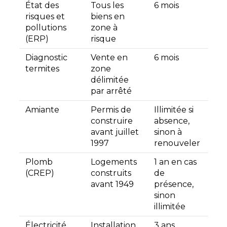
État des
Tous les
6 mois
risques et
biens en
pollutions
zone à
(ERP)
risque
Diagnostic
Vente en
6 mois
termites
zone
délimitée
par arrêté
Amiante
Permis de
Illimitée si
construire
absence,
avant juillet
sinon à
1997
renouveler
Plomb
Logements
1 an en cas
(CREP)
construits
de
avant 1949
présence,
sinon
illimitée
Électricité
Installation
3 ans