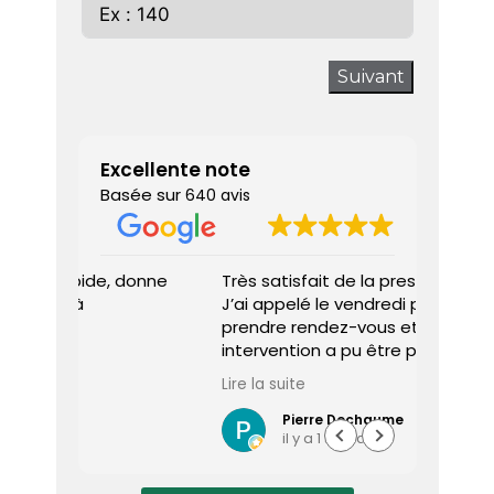
Suivant
Excellente note
Basée sur
640 avis
 donne
Très satisfait de la prestation.
Diagnos
J’ai appelé le vendredi pour
techni
prendre rendez-vous et une
ponctu
intervention a pu être programmée
expliq
dès le lundi matin.
réali
Lire la suite
Lire la 
Le diagnostiqueur est arrivé à
atten
l’heure, a été très professionnel,
sociét
Pierre Dechaume
il y a 1 semaine
efficace et a pris le temps de
vous s
répondre à mes questions.
rapide
Le rapport de diagnostic m’a été