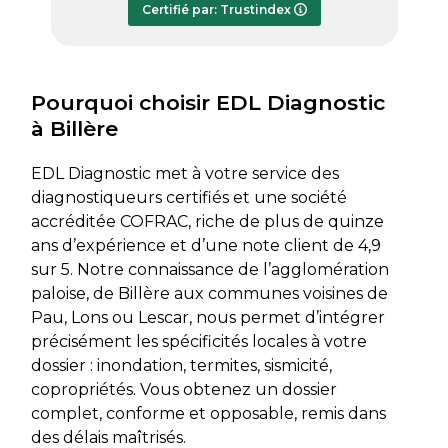
Certifié par: Trustindex
transmis dès le lundi soir, ce qui est
très appréciable pour faire avancer
rapidement mon dossier. Je
recommande sans hésiter.
Pourquoi choisir EDL Diagnostic
à Billère
EDL Diagnostic met à votre service des
diagnostiqueurs certifiés et une société
accréditée COFRAC, riche de plus de quinze
ans d’expérience et d’une note client de 4,9
sur 5. Notre connaissance de l’agglomération
paloise, de Billère aux communes voisines de
Pau, Lons ou Lescar, nous permet d’intégrer
précisément les spécificités locales à votre
dossier : inondation, termites, sismicité,
copropriétés. Vous obtenez un dossier
complet, conforme et opposable, remis dans
des délais maîtrisés.