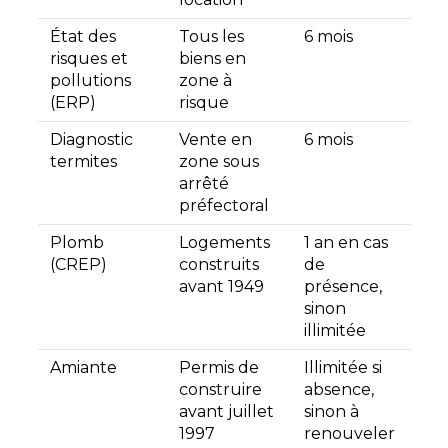
État des
Tous les
6 mois
risques et
biens en
pollutions
zone à
(ERP)
risque
Diagnostic
Vente en
6 mois
termites
zone sous
arrêté
préfectoral
Plomb
Logements
1 an en cas
(CREP)
construits
de
avant 1949
présence,
sinon
illimitée
Amiante
Permis de
Illimitée si
construire
absence,
avant juillet
sinon à
1997
renouveler