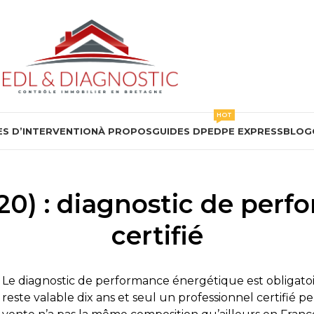
HOT
S D’INTERVENTION
À PROPOS
GUIDES DPE
DPE EXPRESS
BLOG
220) : diagnostic de per
certifié
Le diagnostic de performance énergétique est obligatoire
reste valable dix ans et seul un professionnel certifié pe