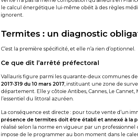
vente n’a pas la même composition qu’ailleurs en France 
le calcul énergétique lui-même obéit à des règles mé
ignorent.
Termites : un diagnostic obligat
C’est la première spécificité, et elle n’a rien d’optionnel.
Ce que dit l’arrêté préfectoral
Vallauris figure parmi les quarante-deux communes des 
2017-319 du 10 mars 2017
, instituant une zone de surve
département. Elle y côtoie Antibes, Cannes, Le Cannet, 
l’essentiel du littoral azuréen.
La conséquence est directe : pour toute vente d’un i
présence de termites doit être établi et annexé à la 
réalisé selon la norme en vigueur par un professionnel ce
impose de le programmer au bon moment dans le calendri