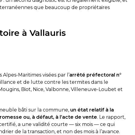
: un second diagnostic est ici légalement exigible, et
diterranéennes que beaucoup de propriétaires
oire à Vallauris
Alpes-Maritimes visées par l’
arrêté préfectoral n°
illance et de lutte contre les termites dans le
Mougins, Biot, Nice, Valbonne, Villeneuve-Loubet et
mmeuble bâti sur la commune,
un état relatif à la
promesse ou, à défaut, à l’acte de vente
. Le rapport,
rtifié, a une validité courte — six mois — ce qui
er de la transaction, et non des mois à l’avance.