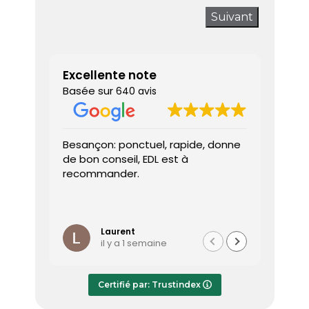
Suivant
Excellente note
Basée sur
640 avis
Besançon: ponctuel, rapide, donne
Très sa
de bon conseil, EDL est à
J’ai a
recommander.
prendr
interv
dès le 
Lire la 
Le dia
l’heure
Laurent
il y a 1 semaine
effica
répond
Le rap
Certifié par: Trustindex
transmi
très a