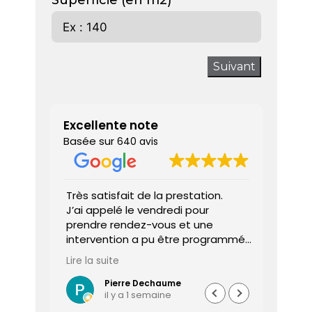
Superficie (en m2)
Suivant
Excellente note
Basée sur
640 avis
 donne
Très satisfait de la prestation.
Diagnos
J’ai appelé le vendredi pour
techni
prendre rendez-vous et une
ponctu
intervention a pu être programmée
expliq
dès le lundi matin.
réali
Lire la suite
Lire la 
Le diagnostiqueur est arrivé à
atten
l’heure, a été très professionnel,
sociét
Pierre Dechaume
il y a 1 semaine
efficace et a pris le temps de
vous s