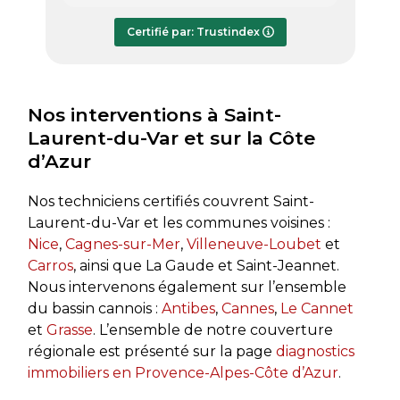
répondre à mes questions.
rapide
Le rapport de diagnostic m’a été
Certifié par: Trustindex
transmis dès le lundi soir, ce qui est
très appréciable pour faire avancer
rapidement mon dossier. Je
recommande sans hésiter.
Nos interventions à Saint-
Laurent-du-Var et sur la Côte
d’Azur
Nos techniciens certifiés couvrent Saint-
Laurent-du-Var et les communes voisines :
Nice
,
Cagnes-sur-Mer
,
Villeneuve-Loubet
et
Carros
, ainsi que La Gaude et Saint-Jeannet.
Nous intervenons également sur l’ensemble
du bassin cannois :
Antibes
,
Cannes
,
Le Cannet
et
Grasse
. L’ensemble de notre couverture
régionale est présenté sur la page
diagnostics
immobiliers en Provence-Alpes-Côte d’Azur
.