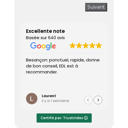
Suivant
Excellente note
Basée sur
640 avis
Besançon: ponctuel, rapide, donne
Très sa
de bon conseil, EDL est à
J’ai a
recommander.
prendr
interv
dès le 
Lire la 
Le dia
l’heure
Laurent
il y a 1 semaine
effica
répond
Le rap
Certifié par: Trustindex
transmi
très a