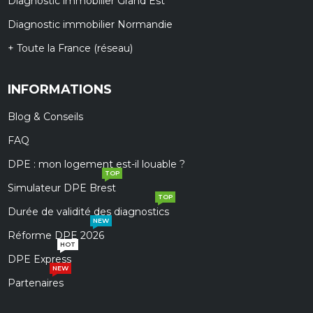
Diagnostic immobilier Grand Est
Diagnostic immobilier Normandie
+ Toute la France (réseau)
INFORMATIONS
Blog & Conseils
FAQ
DPE : mon logement est-il louable ?
TOP
Simulateur DPE Brest
TOP
Durée de validité des diagnostics
NEW
Réforme DPE 2026
HOT
DPE Express
NEW
Partenaires