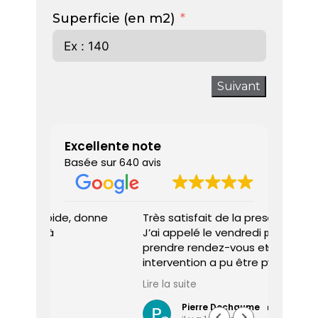
Superficie (en m2)
Suivant
Excellente note
Basée sur
640 avis
 donne
Très satisfait de la prestation.
Diagnos
J’ai appelé le vendredi pour
techni
prendre rendez-vous et une
ponctu
intervention a pu être programmée
expliq
dès le lundi matin.
réali
Lire la suite
Lire la 
Le diagnostiqueur est arrivé à
atten
l’heure, a été très professionnel,
sociét
Pierre Dechaume