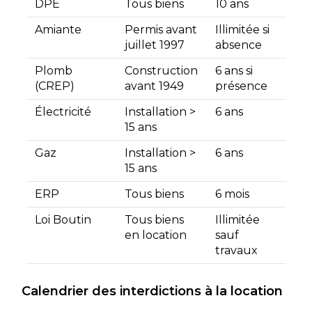
DPE
Tous biens
10 ans
Amiante
Permis avant
Illimitée si
juillet 1997
absence
Plomb
Construction
6 ans si
(CREP)
avant 1949
présence
Électricité
Installation >
6 ans
15 ans
Gaz
Installation >
6 ans
15 ans
ERP
Tous biens
6 mois
Loi Boutin
Tous biens
Illimitée
en location
sauf
travaux
Calendrier des interdictions à la location