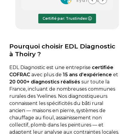
il y a 1 semaine
efficace et a pris le temps de
vous s
répondre à mes questions.
rapide
Le rapport de diagnostic m’a été
Certifié par: Trustindex
transmis dès le lundi soir, ce qui est
très appréciable pour faire avancer
rapidement mon dossier. Je
recommande sans hésiter.
Pourquoi choisir EDL Diagnostic
à Thoiry ?
EDL Diagnostic est une entreprise
certifiée
COFRAC
avec plus de
15 ans d’expérience
et
20 000+ diagnostics réalisés
sur toute la
France, incluant de nombreuses communes
rurales des Yvelines. Nos diagnostiqueurs
connaissent les spécificités du bâti rural
ancien — maisons en pierre, systèmes de
chauffage au fioul, assainissement non
collectif, plomb dans les peintures — et
adaptent leur analyse aux contraintes locales.