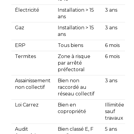
Électricité
Installation > 15
3 ans
ans
Gaz
Installation > 15
3 ans
ans
ERP
Tous biens
6 mois
Termites
Zone à risque
6 mois
par arrêté
préfectoral
Assainissement
Bien non
3 ans
non collectif
raccordé au
réseau collectif
Loi Carrez
Bien en
Illimitée
copropriété
sauf
travaux
Audit
Bien classé E, F
5 ans