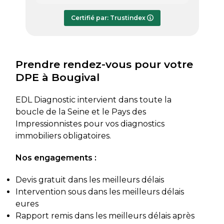
répondre à mes questions.
rapide
Le rapport de diagnostic m’a été
Certifié par: Trustindex
transmis dès le lundi soir, ce qui est
très appréciable pour faire avancer
rapidement mon dossier. Je
recommande sans hésiter.
Prendre rendez-vous pour votre
DPE à Bougival
EDL Diagnostic intervient dans toute la
boucle de la Seine et le Pays des
Impressionnistes pour vos diagnostics
immobiliers obligatoires.
Nos engagements :
Devis gratuit dans les meilleurs délais
Intervention sous dans les meilleurs délais
eures
Rapport remis dans les meilleurs délais après