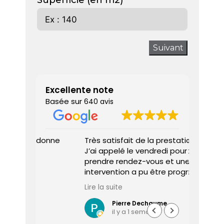
Superficie (en m2)
Suivant
Excellente note
Basée sur
640 avis
 donne
Très satisfait de la prestation.
Diagnos
J’ai appelé le vendredi pour
techni
prendre rendez-vous et une
ponctu
intervention a pu être programmée
expliq
dès le lundi matin.
réali
Lire la suite
Lire la 
Le diagnostiqueur est arrivé à
atten
l’heure, a été très professionnel,
sociét
Pierre Dechaume
il y a 1 semaine
efficace et a pris le temps de
vous s