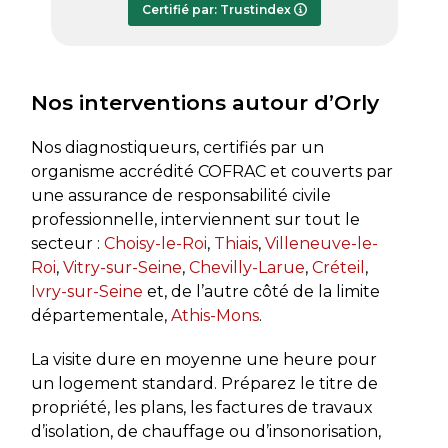
Certifié par: Trustindex
transmis dès le lundi soir, ce qui est
très appréciable pour faire avancer
rapidement mon dossier. Je
recommande sans hésiter.
Nos interventions autour d’Orly
Nos diagnostiqueurs, certifiés par un
organisme accrédité COFRAC et couverts par
une assurance de responsabilité civile
professionnelle, interviennent sur tout le
secteur :
Choisy-le-Roi
,
Thiais
,
Villeneuve-le-
Roi
,
Vitry-sur-Seine
,
Chevilly-Larue
,
Créteil
,
Ivry-sur-Seine
et, de l’autre côté de la limite
départementale,
Athis-Mons
.
La visite dure en moyenne une heure pour
un logement standard. Préparez le titre de
propriété, les plans, les factures de travaux
d’isolation, de chauffage ou d’insonorisation,