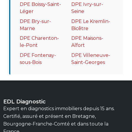
DPE Boissy-Saint-
DPE Ivry-sur-
Léger
Seine
DPE Bry-sur-
DPE Le Kremlin-
Marne
Bicêtre
DPE Charenton-
DPE Maisons-
le-Pont
Alfort
DPE Fontenay-
DPE Villeneuve-
sous-Bois
Saint-Georges
EDL Diagnostic
Expert en diagnostics immobiliers depuis 15 ans.
Certifié, assuré et présent en Bretagne,
Bourgogne-Franche-Comté et dans toute la
France.