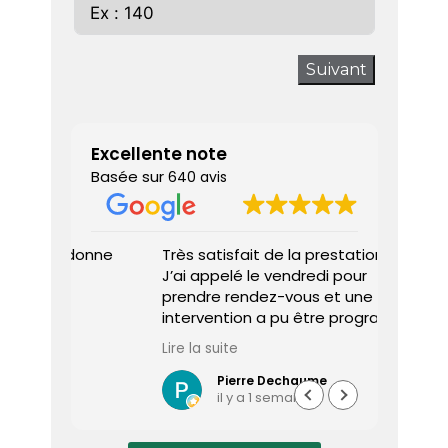
Suivant
Excellente note
Basée sur
640 avis
 donne
Très satisfait de la prestation.
Diagnos
J’ai appelé le vendredi pour
techni
prendre rendez-vous et une
ponctu
intervention a pu être programmée
expliq
dès le lundi matin.
réali
Lire la suite
Lire la 
Le diagnostiqueur est arrivé à
atten
l’heure, a été très professionnel,
sociét
Pierre Dechaume
il y a 1 semaine
efficace et a pris le temps de
vous s
répondre à mes questions.
rapide
Le rapport de diagnostic m’a été