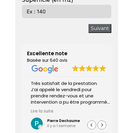
Superficie (en m2)
Suivant
Excellente note
Basée sur
640 avis
 donne
Très satisfait de la prestation.
Diagnos
J’ai appelé le vendredi pour
techni
prendre rendez-vous et une
ponctu
intervention a pu être programmée
expliq
dès le lundi matin.
réali
Lire la suite
Lire la 
Le diagnostiqueur est arrivé à
atten
l’heure, a été très professionnel,
sociét
Pierre Dechaume
il y a 1 semaine
efficace et a pris le temps de
vous s