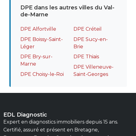
DPE dans les autres villes du Val-
de-Marne
DPE Alfortville
DPE Créteil
DPE Boissy-Saint-
DPE Sucy-en-
Léger
Brie
DPE Bry-sur-
DPE Thiais
Marne
DPE Villeneuve-
DPE Choisy-le-Roi
Saint-Georges
EDL Diagnostic
Expert en diagnostics immobiliers depuis 15 ans.
Certifié, assuré et présent en Bretagne,