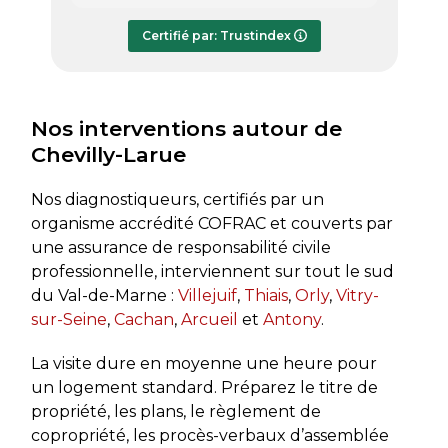
répondre à mes questions.
rapide
Le rapport de diagnostic m’a été
Certifié par: Trustindex
transmis dès le lundi soir, ce qui est
très appréciable pour faire avancer
rapidement mon dossier. Je
recommande sans hésiter.
Nos interventions autour de
Chevilly-Larue
Nos diagnostiqueurs, certifiés par un
organisme accrédité COFRAC et couverts par
une assurance de responsabilité civile
professionnelle, interviennent sur tout le sud
du Val-de-Marne :
Villejuif
,
Thiais
,
Orly
,
Vitry-
sur-Seine
,
Cachan
,
Arcueil
et
Antony
.
La visite dure en moyenne une heure pour
un logement standard. Préparez le titre de
propriété, les plans, le règlement de
copropriété, les procès-verbaux d’assemblée