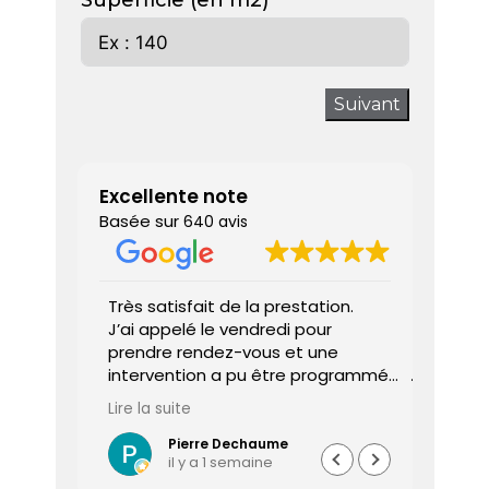
Superficie (en m2)
Suivant
Excellente note
Basée sur
640 avis
 donne
Très satisfait de la prestation.
Diagnos
J’ai appelé le vendredi pour
techni
prendre rendez-vous et une
ponctu
intervention a pu être programmée
expliq
dès le lundi matin.
réali
Lire la suite
Lire la 
Le diagnostiqueur est arrivé à
atten
l’heure, a été très professionnel,
sociét
Pierre Dechaume
il y a 1 semaine
efficace et a pris le temps de
vous s