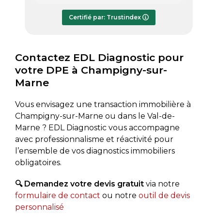
répondre à mes questions.
rapide
Le rapport de diagnostic m’a été
Certifié par: Trustindex
transmis dès le lundi soir, ce qui est
très appréciable pour faire avancer
rapidement mon dossier. Je
recommande sans hésiter.
Contactez EDL Diagnostic pour
votre DPE à Champigny-sur-
Marne
Vous envisagez une transaction immobilière à
Champigny-sur-Marne ou dans le Val-de-
Marne ? EDL Diagnostic vous accompagne
avec professionnalisme et réactivité pour
l’ensemble de vos diagnostics immobiliers
obligatoires.
🔍 Demandez votre devis gratuit
via notre
formulaire de contact
ou notre
outil de devis
personnalisé