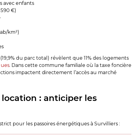
es avec enfants
 590 €)
e
G
 réalisé ce jour. Le technicien
Top délai court, super réa
hab/km²)
fessionnel, ponctuel et a pris
diagnostic gaz et électric
out expliquer clairement. Le
es
alisé conformément à mes
 recommande cette société,
(19,9% du parc total) révèlent que 11% des logements
les rendez-vous sont
ques
. Dans cette commune familiale où la taxe foncière
 rapidement.
1
Corentin Delgado
trictions impactent directement l’accès au marché
2 semaines
il y a 2 semaines
location : anticiper les
rict pour les passoires énergétiques à Survilliers :