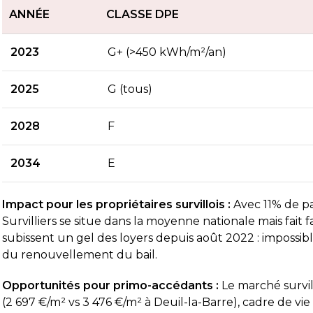
ANNÉE
CLASSE DPE
2023
G+ (>450 kWh/m²/an)
2025
G (tous)
2028
F
2034
E
Impact pour les propriétaires survillois :
Avec 11% de pa
Survilliers se situe dans la moyenne nationale mais fait 
subissent un gel des loyers depuis août 2022 : impossibl
du renouvellement du bail.
Opportunités pour primo-accédants :
Le marché survil
(2 697 €/m² vs 3 476 €/m² à Deuil-la-Barre), cadre de vi