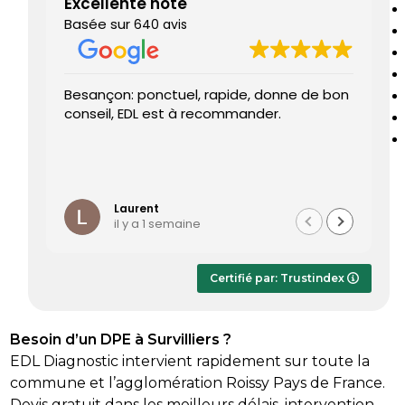
Excellente note
Basée sur
640 avis
Besançon: ponctuel, rapide, donne de bon
Tr
conseil, EDL est à recommander.
J’
re
pr
Le
Li
ét
te
Laurent
il y a 1 semaine
Le
dè
ap
Certifié par: Trustindex
r
sa
Besoin d’un DPE à Survilliers ?
EDL Diagnostic intervient rapidement sur toute la
commune et l’agglomération Roissy Pays de France.
Devis gratuit dans les meilleurs délais, intervention