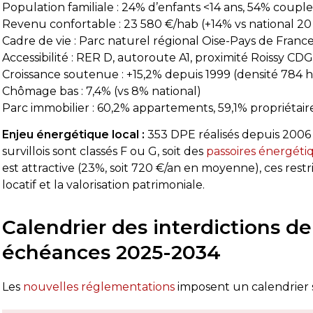
Population familiale : 24% d’enfants <14 ans, 54% coupl
Revenu confortable : 23 580 €/hab (+14% vs national 20
Cadre de vie : Parc naturel régional Oise-Pays de Franc
Accessibilité : RER D, autoroute A1, proximité Roissy CD
ès satisfait de la prestation.
Diagnostic DPE
Croissance soutenue : +15,2% depuis 1999 (densité 784 
ai appelé le vendredi pour prendre
était très pro
Chômage bas : 7,4% (vs 8% national)
ndez-vous et une intervention a pu être
le temps de t
Parc immobilier : 60,2% appartements, 59,1% propriétair
ogrammée dès le lundi matin.
DPE a été ré
 diagnostiqueur est arrivé à l’heure, a
attentes. Je
Enjeu énergétique local :
353 DPE réalisés depuis 2006 
re la suite
Lire la suite
é très professionnel, efficace et a pris le
d’autant que 
survillois sont classés F ou G, soit des
passoires énergéti
mps de répondre à mes questions.
obtenus très
Pierre Dechaume
Mimi 21
est attractive (23%, soit 720 €/an en moyenne), ces res
il y a 1 semaine
il y a 
 rapport de diagnostic m’a été transmis
locatif et la valorisation patrimoniale.
s le lundi soir, ce qui est très
préciable pour faire avancer
apidement mon dossier. Je recommande
Calendrier des interdictions de 
ns hésiter.
échéances 2025-2034
Les
nouvelles réglementations
imposent un calendrier st