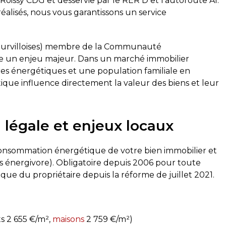
Roissy CDG et desservie par le RER D et l’autoroute A1.
éalisés, nous vous garantissons un service
et Survilloises) membre de la Communauté
ue un enjeu majeur. Dans un marché immobilier
res énergétiques et une population familiale en
ique influence directement la valeur des biens et leur
n légale et enjeux locaux
onsommation énergétique de votre bien immobilier et
rès énergivore). Obligatoire depuis 2006 pour toute
ique du propriétaire depuis la réforme de juillet 2021.
s 2 655 €/m²,
maisons
2 759 €/m²)