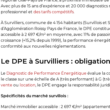
régional Oise-Pays de France, à proximité immédiate de 
Avec plus de 15 ans d’expérience et 20 000 diagnostics r
professionnel et
des tarifs compétitifs
.
À Survilliers, commune de 4 154 habitants (Survillois 
d’Agglomération Roissy Pays de France, le DPE constit
accessible à 2 697 €/m² en moyenne, avec 11% de passoi
croissance (+15,2% depuis 1999), la performance énergét
conformité aux nouvelles réglementations.
Le DPE à Survilliers : obligatio
Le
Diagnostic de Performance Énergétique
évalue la c
le classe sur une échelle de A (très performant) à G (t
vente
ou
location
, le DPE engage la responsabilité jurid
Spécificités du marché survillois :
Marché immobilier accessible : 2 697 €/m² (appartement