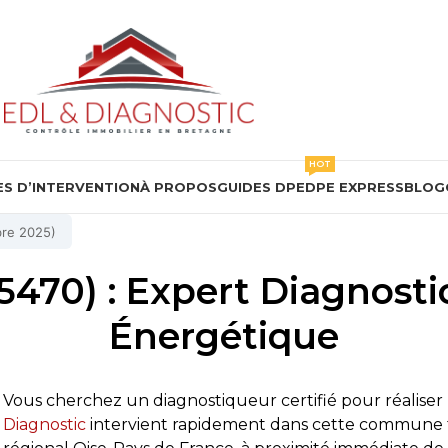
HOT
S D’INTERVENTION
À PROPOS
GUIDES DPE
DPE EXPRESS
BLOG
bre 2025)
95470) : Expert Diagnos
Énergétique
Vous cherchez un diagnostiqueur certifié pour réaliser 
Diagnostic
intervient rapidement dans cette commune 