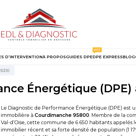
HOT
S D’INTERVENTION
À PROPOS
GUIDES DPE
DPE EXPRESS
BLOG
2025)
ance Énergétique (DPE
Le Diagnostic de Performance Énergétique (DPE) est u
immobilière à
Courdimanche 95800
. Membre de la co
Val-d’Oise, cette commune de 6 650 habitants appelés l
immobilier récent et sa forte densité de population (1 1