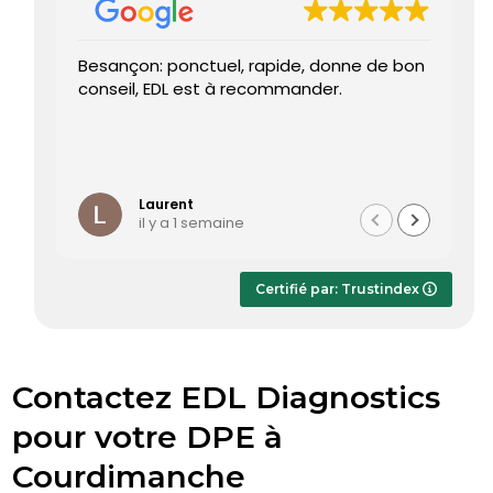
Besançon: ponctuel, rapide, donne de bon
Tr
conseil, EDL est à recommander.
J’
re
pr
Le
Li
ét
te
Laurent
il y a 1 semaine
Le
dè
ap
Certifié par: Trustindex
r
sa
Contactez EDL Diagnostics
pour votre DPE à
Courdimanche