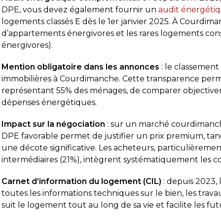
DPE, vous devez également fournir un
audit énergéti
logements classés E dès le 1er janvier 2025. À Courdim
d’appartements énergivores et les rares logements cons
énergivores).
Mention obligatoire dans les annonces
: le classement
immobilières à Courdimanche. Cette transparence perm
représentant 55% des ménages, de comparer objectivemen
dépenses énergétiques.
Impact sur la négociation
: sur un marché courdimancho
DPE favorable permet de justifier un prix premium, tan
une décote significative. Les acheteurs, particulièremen
intermédiaires (21%), intègrent systématiquement les co
Carnet d’information du logement (CIL)
: depuis 2023,
toutes les informations techniques sur le bien, les trav
suit le logement tout au long de sa vie et facilite les fut