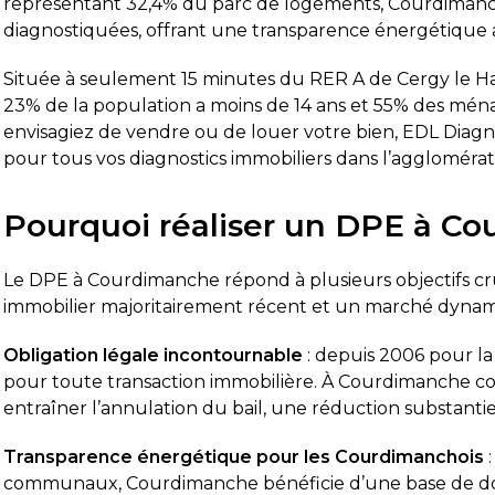
représentant 32,4% du parc de logements, Courdimanch
diagnostiquées, offrant une transparence énergétique a
Située à seulement 15 minutes du RER A de Cergy le Hau
23% de la population a moins de 14 ans et 55% des mén
envisagiez de vendre ou de louer votre bien, EDL Diagn
pour tous vos diagnostics immobiliers dans l’aggloméra
Pourquoi réaliser un DPE à C
Le DPE à Courdimanche répond à plusieurs objectifs c
immobilier majoritairement récent et un marché dyna
Obligation légale incontournable
: depuis 2006 pour la
pour toute transaction immobilière. À Courdimanche co
entraîner l’annulation du bail, une réduction substantie
Transparence énergétique pour les Courdimanchois
:
communaux, Courdimanche bénéficie d’une base de don