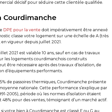
cial décisif pour séduire cette clientèle qualifiée.
 à Courdimanche
le
DPE pour la vente
doit impérativement être annexé
nostic classe votre logement sur une échelle de A (très
en vigueur depuis juillet 2021.
illet 2021 est valable 10 ans, sauf en cas de travaux
ur les logements courdimanchois construits
ut être nécessaire après des travaux d’isolation, de
ion d’équipements performants.
 5% de passoires thermiques, Courdimanche présente
moyenne nationale. Cette performance s’explique par
91-2005), période où les normes d’isolation étaient
dont 48% pour des ventes, témoignant d’un marché actif.
, si votre bien à Courdimanche est classé F ou G au