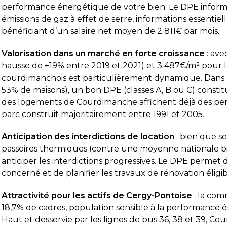
performance énergétique de votre bien. Le DPE inform
émissions de gaz à effet de serre, informations essenti
ès satisfait de la prestation.
Diagnostic DPE
bénéficiant d’un salaire net moyen de 2 811€ par mois.
ai appelé le vendredi pour prendre
était très pro
ndez-vous et une intervention a pu être
le temps de t
Valorisation dans un marché en forte croissance
: ave
ogrammée dès le lundi matin.
DPE a été ré
hausse de +19% entre 2019 et 2021) et 3 487€/m² pour 
 diagnostiqueur est arrivé à l’heure, a
attentes. Je
courdimanchois est particulièrement dynamique. Dans 
re la suite
Lire la suite
é très professionnel, efficace et a pris le
d’autant que 
53% de maisons), un bon DPE (classes A, B ou C) consti
mps de répondre à mes questions.
obtenus très
Pierre Dechaume
Mimi 21
des logements de Courdimanche affichent déjà des pe
il y a 1 semaine
il y a 1
 rapport de diagnostic m’a été transmis
parc construit majoritairement entre 1991 et 2005.
s le lundi soir, ce qui est très
préciable pour faire avancer
apidement mon dossier. Je recommande
Anticipation des interdictions de location
: bien que s
ns hésiter.
passoires thermiques (contre une moyenne nationale bien
anticiper les interdictions progressives. Le DPE permet d
concerné et de planifier les travaux de rénovation éligib
Attractivité pour les actifs de Cergy-Pontoise
: la com
18,7% de cadres, population sensible à la performance 
Haut et desservie par les lignes de bus 36, 38 et 39, Co