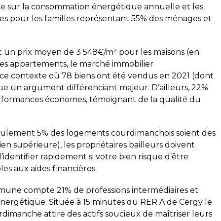
e sur la consommation énergétique annuelle et les
elles pour les familles représentant 55% des ménages et
 réalisé ce jour. Le technicien
Top délai court, super réa
fessionnel, ponctuel et a pris
diagnostic gaz et électric
out expliquer clairement. Le
c un prix moyen de 3 548€/m² pour les maisons (en
alisé conformément à mes
les appartements, le marché immobilier
 recommande cette société,
ce contexte où 78 biens ont été vendus en 2021 (dont
les rendez-vous sont
tue un argument différenciant majeur. D’ailleurs, 22%
 rapidement.
1
Corentin Delgado
rformances économes, témoignant de la qualité du
 semaine
il y a 2 semaines
eulement 5% des logements courdimanchois soient des
 supérieure), les propriétaires bailleurs doivent
’identifier rapidement si votre bien risque d’être
les aux aides financières.
mune compte 21% de professions intermédiaires et
énergétique. Située à 15 minutes du RER A de Cergy le
urdimanche attire des actifs soucieux de maîtriser leurs