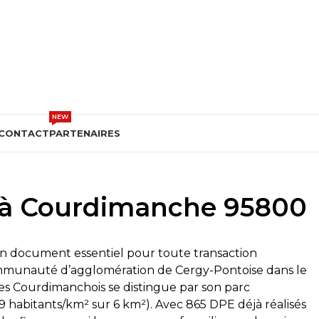
DEVIS GRATUIT
NEW
CONTACT
PARTENAIRES
) à Courdimanche 95800
n document essentiel pour toute transaction
mmunauté d’agglomération de Cergy-Pontoise dans le
es Courdimanchois se distingue par son parc
79 habitants/km² sur 6 km²). Avec 865 DPE déjà réalisés