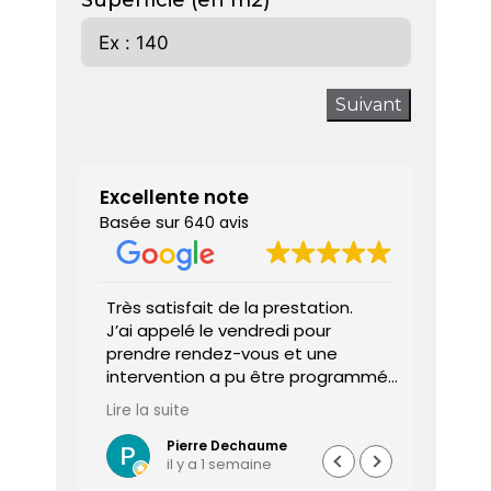
Superficie (en m2)
Suivant
Excellente note
Basée sur
640 avis
 donne
Très satisfait de la prestation.
Diagnos
J’ai appelé le vendredi pour
techni
prendre rendez-vous et une
ponctu
intervention a pu être programmée
expliq
dès le lundi matin.
réali
Lire la suite
Lire la 
Le diagnostiqueur est arrivé à
atten
l’heure, a été très professionnel,
sociét
Pierre Dechaume
il y a 1 semaine
efficace et a pris le temps de
vous s