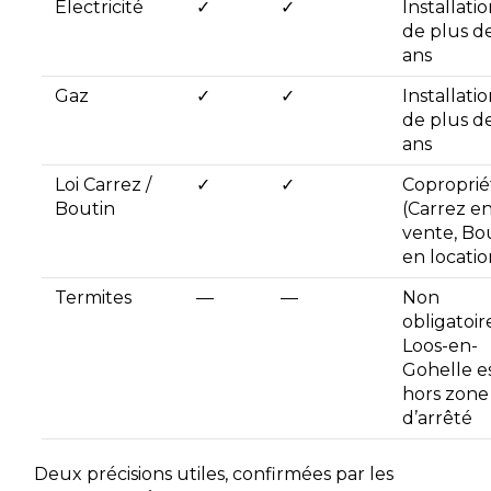
Électricité
✓
✓
Installati
de plus de
ans
Gaz
✓
✓
Installati
de plus de
ans
Loi Carrez /
✓
✓
Coproprié
Boutin
(Carrez e
vente, Bo
en locatio
Termites
—
—
Non
obligatoire
Loos-en-
Gohelle e
hors zone
d’arrêté
Deux précisions utiles, confirmées par les