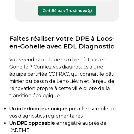
répondre à mes questions.
rapide
Le rapport de diagnostic m’a été
Certifié par: Trustindex
transmis dès le lundi soir, ce qui est
très appréciable pour faire avancer
rapidement mon dossier. Je
recommande sans hésiter.
Faites réaliser votre DPE à Loos-
en-Gohelle avec EDL Diagnostic
Vous vendez ou louez un bien à Loos-en-
Gohelle ? Confiez vos diagnostics à une
équipe certifiée COFRAC, qui connaît le bâti
minier du bassin de Lens-Liévin et l’enjeu de
rénovation propre à cette ville pilote de la
transition écologique.
Un interlocuteur unique
pour l’ensemble de
vos diagnostics réglementaires.
Un DPE opposable
enregistré auprès de
l’ADEME.