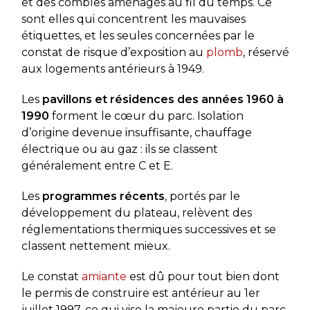
et des combles aménagés au fil du temps. Ce
sont elles qui concentrent les mauvaises
étiquettes, et les seules concernées par le
constat de risque d’exposition au
plomb
, réservé
aux logements antérieurs à 1949.
Les
pavillons et résidences des années 1960 à
1990
forment le cœur du parc. Isolation
d’origine devenue insuffisante, chauffage
électrique ou au gaz : ils se classent
généralement entre C et E.
Les
programmes récents
, portés par le
développement du plateau, relèvent des
réglementations thermiques successives et se
classent nettement mieux.
Le constat
amiante
est dû pour tout bien dont
le permis de construire est antérieur au 1er
juillet 1997, ce qui vise la majeure partie du parc.