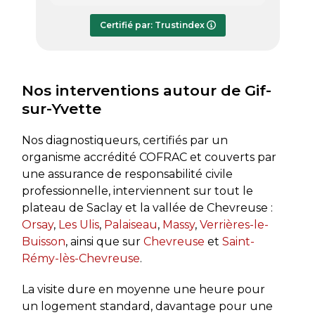
répondre à mes questions.
rapide
Le rapport de diagnostic m’a été
Certifié par: Trustindex
transmis dès le lundi soir, ce qui est
très appréciable pour faire avancer
rapidement mon dossier. Je
recommande sans hésiter.
Nos interventions autour de Gif-
sur-Yvette
Nos diagnostiqueurs, certifiés par un
organisme accrédité COFRAC et couverts par
une assurance de responsabilité civile
professionnelle, interviennent sur tout le
plateau de Saclay et la vallée de Chevreuse :
Orsay
,
Les Ulis
,
Palaiseau
,
Massy
,
Verrières-le-
Buisson
, ainsi que sur
Chevreuse
et
Saint-
Rémy-lès-Chevreuse
.
La visite dure en moyenne une heure pour
un logement standard, davantage pour une