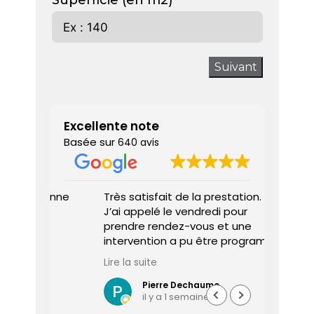
Superficie (en m2)
Suivant
Excellente note
Basée sur
640 avis
 donne
Très satisfait de la prestation.
Diagnos
J’ai appelé le vendredi pour
techni
prendre rendez-vous et une
ponctu
intervention a pu être programmée
expliq
dès le lundi matin.
réali
Lire la suite
Lire la 
Le diagnostiqueur est arrivé à
atten
l’heure, a été très professionnel,
sociét
Pierre Dechaume
il y a 1 semaine
efficace et a pris le temps de
vous s