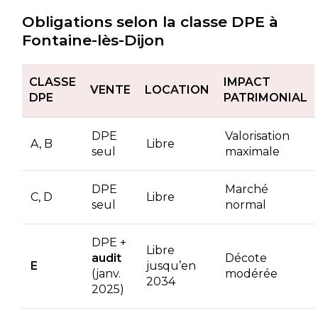
Obligations selon la classe DPE à
Fontaine-lès-Dijon
CLASSE
IMPACT
VENTE
LOCATION
DPE
PATRIMONIAL
DPE
Valorisation
A, B
Libre
seul
maximale
DPE
Marché
C, D
Libre
seul
normal
DPE +
Libre
audit
Décote
E
jusqu’en
(janv.
modérée
2034
2025)