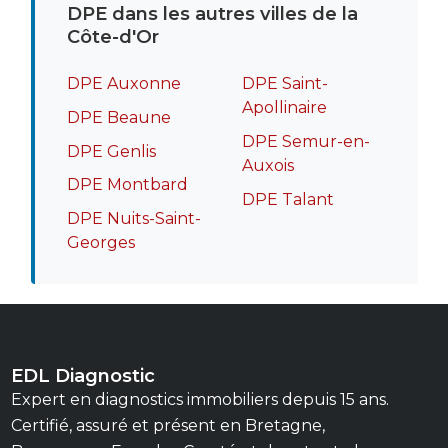
DPE dans les autres villes de la
Côte-d'Or
DPE Auxonne
DPE Saint-
Apollinaire
DPE Beaune
DPE Semur-en-
DPE Genlis
Auxois
DPE Montbard
DPE Talant
DPE Nuits-Saint-
Georges
EDL Diagnostic
Expert en diagnostics immobiliers depuis 15 ans.
Certifié, assuré et présent en Bretagne,