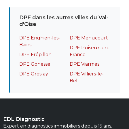
DPE dans les autres villes du Val-
d'Oise
DPE Enghien-les-
DPE Menucourt
Bains
DPE Puiseux-en-
DPE Frépillon
France
DPE Gonesse
DPE Viarmes
DPE Groslay
DPE Villiers-le-
Bel
EDL Diagnostic
Expert en diagnostics immobiliers depuis 15 ans.