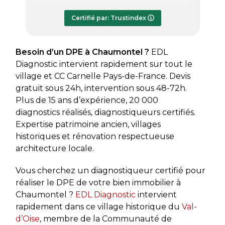
répondre à mes questions.
rapide
Le rapport de diagnostic m’a été
Certifié par: Trustindex
transmis dès le lundi soir, ce qui est
très appréciable pour faire avancer
rapidement mon dossier. Je
Besoin d’un DPE à Chaumontel ?
EDL
recommande sans hésiter.
Diagnostic intervient rapidement sur tout le
village et CC Carnelle Pays-de-France. Devis
gratuit sous 24h, intervention sous 48-72h.
Plus de 15 ans d’expérience, 20 000
diagnostics réalisés, diagnostiqueurs certifiés.
Expertise patrimoine ancien, villages
historiques et rénovation respectueuse
architecture locale.
Vous cherchez un diagnostiqueur certifié pour
réaliser le DPE de votre bien immobilier à
Chaumontel ?
EDL Diagnostic
intervient
rapidement dans ce village historique du
Val-
d’Oise
, membre de la Communauté de