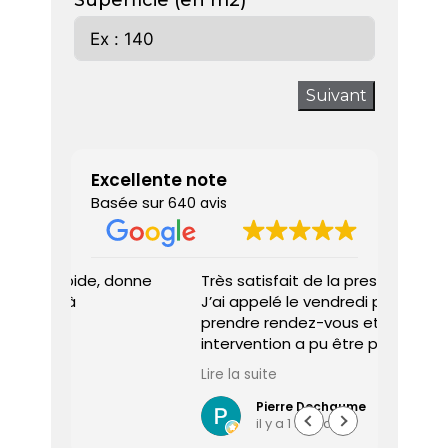
Superficie (en m2)
Suivant
Excellente note
Basée sur
640 avis
 donne
Très satisfait de la prestation.
Diagnos
J’ai appelé le vendredi pour
techni
prendre rendez-vous et une
ponctu
intervention a pu être programmée
expliq
dès le lundi matin.
réali
Lire la suite
Lire la 
Le diagnostiqueur est arrivé à
atten
l’heure, a été très professionnel,
sociét
Pierre Dechaume
il y a 1 semaine
efficace et a pris le temps de
vous s