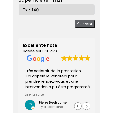
Superficie (en m2)
Suivant
Excellente note
Basée sur
640 avis
 donne
Très satisfait de la prestation.
Diagnos
J’ai appelé le vendredi pour
techni
prendre rendez-vous et une
ponctu
intervention a pu être programmée
expliq
dès le lundi matin.
réali
Lire la suite
Lire la 
Le diagnostiqueur est arrivé à
atten
l’heure, a été très professionnel,
sociét
Pierre Dechaume
il y a 1 semaine
efficace et a pris le temps de
vous s