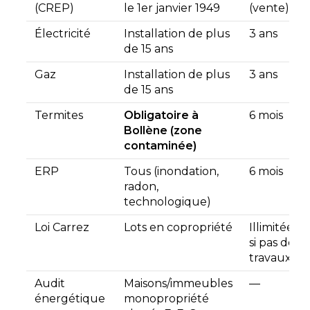
(CREP)
le 1er janvier 1949
(vente)
Électricité
Installation de plus
3 ans
de 15 ans
Gaz
Installation de plus
3 ans
de 15 ans
Termites
Obligatoire à
6 mois
Bollène (zone
contaminée)
ERP
Tous (inondation,
6 mois
radon,
technologique)
Loi Carrez
Lots en copropriété
Illimitée
si pas de
travaux
Audit
Maisons/immeubles
—
énergétique
monopropriété