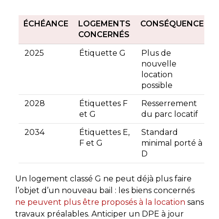
ÉCHÉANCE
LOGEMENTS
CONSÉQUENCE
CONCERNÉS
2025
Étiquette G
Plus de
nouvelle
location
possible
2028
Étiquettes F
Resserrement
et G
du parc locatif
2034
Étiquettes E,
Standard
F et G
minimal porté à
D
Un logement classé G ne peut déjà plus faire
l’objet d’un nouveau bail : les biens concernés
ne peuvent plus être proposés à la location
sans
travaux préalables. Anticiper un DPE à jour