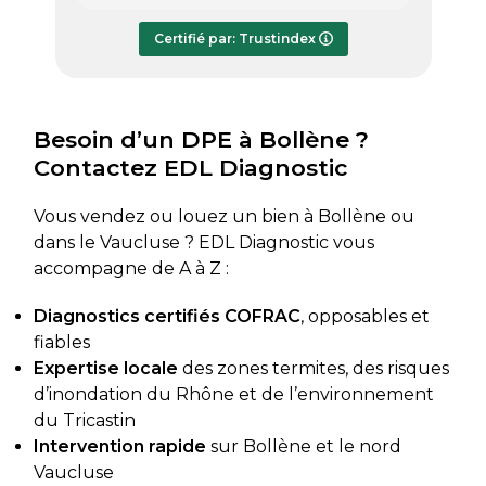
répondre à mes questions.
rapide
Le rapport de diagnostic m’a été
Certifié par: Trustindex
transmis dès le lundi soir, ce qui est
très appréciable pour faire avancer
rapidement mon dossier. Je
recommande sans hésiter.
Besoin d’un DPE à Bollène ?
Contactez EDL Diagnostic
Vous vendez ou louez un bien à Bollène ou
dans le Vaucluse ? EDL Diagnostic vous
accompagne de A à Z :
Diagnostics certifiés COFRAC
, opposables et
fiables
Expertise locale
des zones termites, des risques
d’inondation du Rhône et de l’environnement
du Tricastin
Intervention rapide
sur Bollène et le nord
Vaucluse