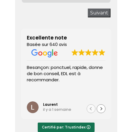
Suivant
Excellente note
Basée sur
640 avis
Besançon: ponctuel, rapide, donne
Très sa
de bon conseil, EDL est à
J’ai a
recommander.
prendr
interv
dès le 
Lire la 
Le dia
l’heure
Laurent
il y a 1 semaine
effica
répond
Le rap
Certifié par: Trustindex
transmi