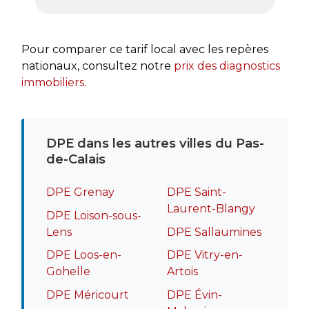
très a
rapide
recomm
Pour comparer ce tarif local avec les repères
nationaux, consultez notre
prix des diagnostics
immobiliers
.
DPE dans les autres villes du Pas-
de-Calais
DPE Grenay
DPE Saint-
Laurent-Blangy
DPE Loison-sous-
Lens
DPE Sallaumines
DPE Loos-en-
DPE Vitry-en-
Gohelle
Artois
DPE Méricourt
DPE Évin-