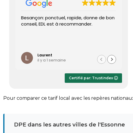
Besançon: ponctuel, rapide, donne de bon
Tr
conseil, EDL est à recommander.
J’
re
pr
Le
Li
ét
te
Laurent
il y a 1 semaine
Le
dè
ap
Certifié par: Trustindex
r
sa
Pour comparer ce tarif local avec les repères nationau
DPE dans les autres villes de l'Essonne