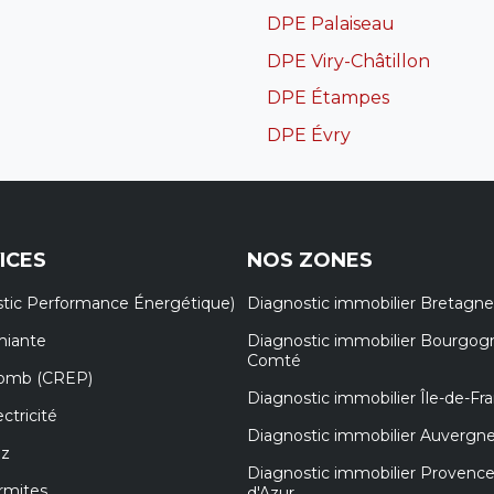
DPE Palaiseau
DPE Viry-Châtillon
DPE Étampes
DPE Évry
ICES
NOS ZONES
tic Performance Énergétique)
Diagnostic immobilier Bretagne
miante
Diagnostic immobilier Bourgog
Comté
lomb (CREP)
Diagnostic immobilier Île-de-Fr
ctricité
Diagnostic immobilier Auvergn
az
Diagnostic immobilier Provenc
rmites
d'Azur