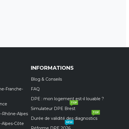
INFORMATIONS
Blog & Conseils
ne-Franche-
FAQ
DPE : mon logement est-il louable ?
TOP
ance
Simulateur DPE Brest
TOP
e-Rhône-Alpes
Durée de validité des diagnostics
NEW
e-Alpes-Côte
Réforme DPE 2026