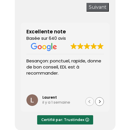
Suivant
Excellente note
Basée sur
640 avis
Besançon: ponctuel, rapide, donne
Très sa
de bon conseil, EDL est à
J’ai a
recommander.
prendr
interv
dès le 
Lire la 
Le dia
l’heure
Laurent
il y a 1 semaine
effica
répond
Le rap
Certifié par: Trustindex
transmi
très a