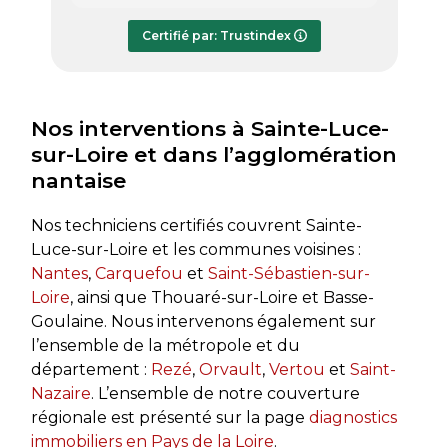
répondre à mes questions.
rapide
Le rapport de diagnostic m’a été
Certifié par: Trustindex
transmis dès le lundi soir, ce qui est
très appréciable pour faire avancer
rapidement mon dossier. Je
recommande sans hésiter.
Nos interventions à Sainte-Luce-
sur-Loire et dans l’agglomération
nantaise
Nos techniciens certifiés couvrent Sainte-
Luce-sur-Loire et les communes voisines :
Nantes
,
Carquefou
et
Saint-Sébastien-sur-
Loire
, ainsi que Thouaré-sur-Loire et Basse-
Goulaine. Nous intervenons également sur
l’ensemble de la métropole et du
département :
Rezé
,
Orvault
,
Vertou
et
Saint-
Nazaire
. L’ensemble de notre couverture
régionale est présenté sur la page
diagnostics
immobiliers en Pays de la Loire
.