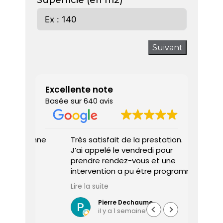
Superficie (en m2)
Suivant
Excellente note
Basée sur
640 avis
 donne
Très satisfait de la prestation.
Diagnos
J’ai appelé le vendredi pour
techni
prendre rendez-vous et une
ponctu
intervention a pu être programmée
expliq
dès le lundi matin.
réali
Lire la suite
Lire la 
Le diagnostiqueur est arrivé à
atten
l’heure, a été très professionnel,
sociét
Pierre Dechaume
il y a 1 semaine
efficace et a pris le temps de
vous s