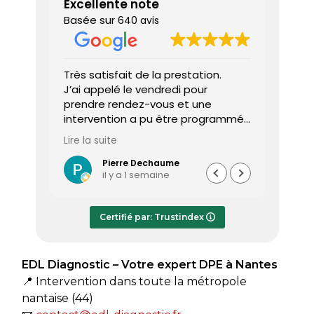
Excellente note
Basée sur
640 avis
 donne
Très satisfait de la prestation.
Diagnos
J’ai appelé le vendredi pour
techni
prendre rendez-vous et une
ponctu
intervention a pu être programmée
expliq
dès le lundi matin.
réali
Lire la suite
Lire la 
Le diagnostiqueur est arrivé à
atten
l’heure, a été très professionnel,
sociét
Pierre Dechaume
il y a 1 semaine
efficace et a pris le temps de
vous s
répondre à mes questions.
rapide
Le rapport de diagnostic m’a été
Certifié par: Trustindex
transmis dès le lundi soir, ce qui est
très appréciable pour faire avancer
rapidement mon dossier. Je
EDL Diagnostic – Votre expert DPE à Nantes
recommande sans hésiter.
📍 Intervention dans toute la métropole
nantaise (44)