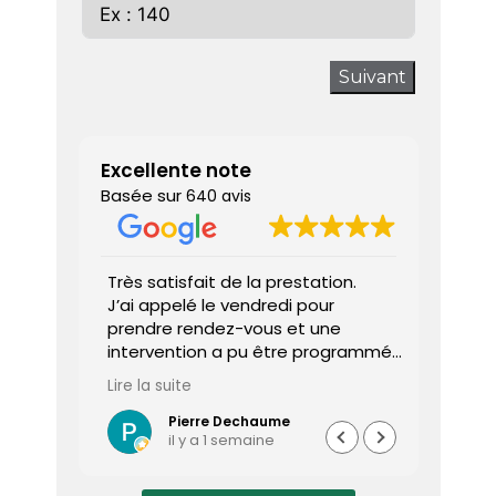
Suivant
Excellente note
Basée sur
640 avis
 donne
Très satisfait de la prestation.
Diagnos
J’ai appelé le vendredi pour
techni
prendre rendez-vous et une
ponctu
intervention a pu être programmée
expliq
dès le lundi matin.
réali
Lire la suite
Lire la 
Le diagnostiqueur est arrivé à
atten
l’heure, a été très professionnel,
sociét
Pierre Dechaume
il y a 1 semaine
efficace et a pris le temps de
vous s
répondre à mes questions.
rapide
Le rapport de diagnostic m’a été