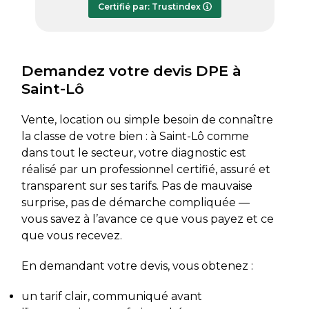
Certifié par: Trustindex
transmis dès le lundi soir, ce qui est
très appréciable pour faire avancer
rapidement mon dossier. Je
recommande sans hésiter.
Demandez votre devis DPE à
Saint-Lô
Vente, location ou simple besoin de connaître
la classe de votre bien : à Saint-Lô comme
dans tout le secteur, votre diagnostic est
réalisé par un professionnel certifié, assuré et
transparent sur ses tarifs. Pas de mauvaise
surprise, pas de démarche compliquée —
vous savez à l’avance ce que vous payez et ce
que vous recevez.
En demandant votre devis, vous obtenez :
un tarif clair, communiqué avant