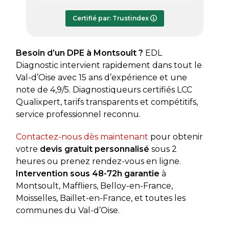
répondre à mes questions.
rapide
Le rapport de diagnostic m’a été
Certifié par: Trustindex
transmis dès le lundi soir, ce qui est
très appréciable pour faire avancer
rapidement mon dossier. Je
Besoin d’un DPE à Montsoult ?
EDL
recommande sans hésiter.
Diagnostic intervient rapidement dans tout le
Val-d’Oise avec 15 ans d’expérience et une
note de 4,9/5. Diagnostiqueurs certifiés LCC
Qualixpert, tarifs transparents et compétitifs,
service professionnel reconnu.
Contactez-nous dès maintenant
pour obtenir
votre
devis gratuit personnalisé
sous 2
heures ou prenez rendez-vous en ligne.
Intervention sous 48-72h garantie
à
Montsoult, Maffliers, Belloy-en-France,
Moisselles, Baillet-en-France, et toutes les
communes du Val-d’Oise.