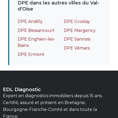
DPE dans les autres villes du Val-
d'Oise
DPE Andilly
DPE Groslay
DPE Bessancourt
DPE Margency
DPE Enghien-les-
DPE Sannois
Bains
DPE Vémars
DPE Ermont
EDL Diagnostic
Expert en diagnostics immobiliers depuis 15 ans.
Certifié, assuré et présent en Bretagne,
Bourgogne-Franche-Comté et dans toute la
France.