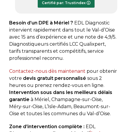
Certifié par: Trustindex
transmis dès le lundi soir, ce qui est
très appréciable pour faire avancer
rapidement mon dossier. Je
Besoin d’un DPE à Mériel ?
EDL Diagnostic
recommande sans hésiter.
intervient rapidement dans tout le Val-d’Oise
avec 15 ans d’expérience et une note de 4,9/5.
Diagnostiqueurs certifiés LCC Qualixpert,
tarifs transparents et compétitifs, service
professionnel reconnu.
Contactez-nous dès maintenant
pour obtenir
votre
devis gratuit personnalisé
sous 2
heures ou prenez rendez-vous en ligne.
Intervention sous dans les meilleurs délais
garantie
à Mériel, Champagne-sur-Oise,
Méry-sur-Oise, L’Isle-Adam, Beaumont-sur-
Oise et toutes les communes du Val-d’Oise.
Zone d’intervention complète :
EDL