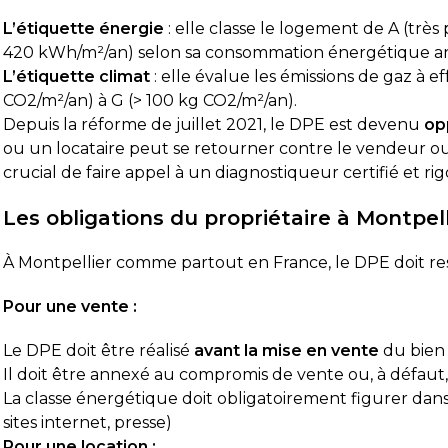
L’étiquette énergie
: elle classe le logement de A (très
420 kWh/m²/an) selon sa consommation énergétique a
L’étiquette climat
: elle évalue les émissions de gaz à e
CO2/m²/an) à G (> 100 kg CO2/m²/an).
 satisfait de la prestation.
Diagnostic DPE r
Depuis la réforme de juillet 2021, le DPE est devenu
op
 appelé le vendredi pour prendre
était très profe
ez-vous et une intervention a pu être
le temps de tout
ou un locataire peut se retourner contre le vendeur ou le
rammée dès le lundi matin.
DPE a été réal
crucial de faire appel à un diagnostiqueur certifié et ri
iagnostiqueur est arrivé à l’heure, a
attentes. Je r
la suite
Lire la suite
très professionnel, efficace et a pris le
d’autant que le
Les obligations du propriétaire à Montpell
s de répondre à mes questions.
obtenus très r
Pierre Dechaume
Mimi 211
il y a 1 semaine
il y a 2 s
apport de diagnostic m’a été transmis
À Montpellier comme partout en France, le DPE doit resp
le lundi soir, ce qui est très
éciable pour faire avancer
Pour une vente :
idement mon dossier. Je recommande
 hésiter.
Le DPE doit être réalisé
avant la mise en vente
du bien
Il doit être annexé au compromis de vente ou, à défaut
La classe énergétique doit obligatoirement figurer dans
sites internet, presse)
Pour une location :