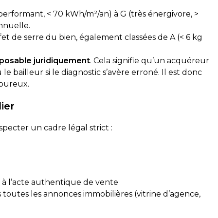
 performant, < 70 kWh/m²/an) à G (très énergivore, >
nnuelle.
ffet de serre du bien, également classées de A (< 6 kg
éalisé ce jour. Le technicien
Top délai court, super réact
posable juridiquement
. Cela signifie qu’un acquéreur
ssionnel, ponctuel et a pris
diagnostic gaz et électricit
 expliquer clairement. Le
 bailleur si le diagnostic s’avère erroné. Il est donc
isé conformément à mes
goureux.
ecommande cette société,
s rendez-vous sont
ier
apidement.
Corentin Delgado
emaines
il y a 2 semaines
ecter un cadre légal strict :
, à l’acte authentique de vente
 toutes les annonces immobilières (vitrine d’agence,