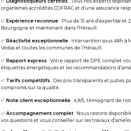
✅
Diagnostiqueurs certifiés
: Tous nos experts disposen
organismes accrédités COFRAC et d’une assurance respons
✅
Expérience reconnue
: Plus de 15 ans d’expertise et
Bourgogne et maintenant dans l’Hérault.
✅
Réactivité exceptionnelle
: Intervention sous 48h à M
Védas et toutes les communes de l’Hérault.
✅
Rapport express
: Votre rapport de DPE complet vous 
étiquettes énergétiques et les recommandations d’amél
✅
Tarifs compétitifs
: Des prix transparents et justes, 
compromis sur la qualité.
✅
Note client exceptionnelle
: 4,9/5, témoignant de no
✅
Accompagnement complet
: Nous restons disponibl
vos questions et vous conseiller sur les travaux d’améli