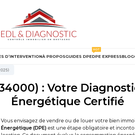
HOT
S D’INTERVENTION
À PROPOS
GUIDES DPE
DPE EXPRESS
BLOG
2025)
(34000) : Votre Diagnost
Énergétique Certifié
Vous envisagez de vendre ou de louer votre bien immobi
Énergétique (DPE)
est une étape obligatoire et incont