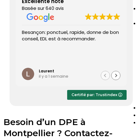
Excellente note
Basée sur
640 avis
Besançon: ponctuel, rapide, donne de bon
Très
conseil, EDL est à recommander.
J’ai
rend
prog
Le d
Lire 
été 
temp
Laurent
il y a 1 semaine
Le r
dès 
appr
Certifié par: Trustindex
rap
sans
Besoin d’un DPE à
Montpellier ? Contactez-