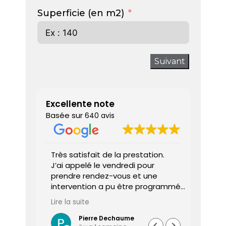
Superficie (en m2)
Suivant
Excellente note
Basée sur
640 avis
 donne
Très satisfait de la prestation.
Diagnos
J’ai appelé le vendredi pour
techni
prendre rendez-vous et une
ponctu
intervention a pu être programmée
expliq
dès le lundi matin.
réali
Lire la suite
Lire la 
Le diagnostiqueur est arrivé à
atten
l’heure, a été très professionnel,
sociét
Pierre Dechaume