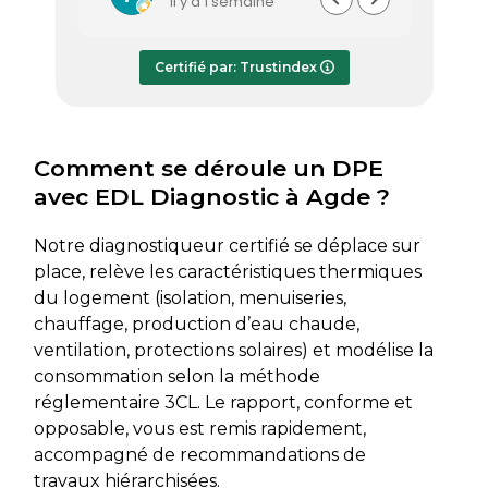
il y a 1 semaine
efficace et a pris le temps de
vous s
répondre à mes questions.
rapide
Le rapport de diagnostic m’a été
Certifié par: Trustindex
transmis dès le lundi soir, ce qui est
très appréciable pour faire avancer
rapidement mon dossier. Je
recommande sans hésiter.
Comment se déroule un DPE
avec EDL Diagnostic à Agde ?
Notre diagnostiqueur certifié se déplace sur
place, relève les caractéristiques thermiques
du logement (isolation, menuiseries,
chauffage, production d’eau chaude,
ventilation, protections solaires) et modélise la
consommation selon la méthode
réglementaire 3CL. Le rapport, conforme et
opposable, vous est remis rapidement,
accompagné de recommandations de
travaux hiérarchisées.