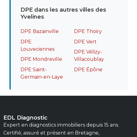
DPE dans les autres villes des
Yvelines
DPE Bazainville
DPE Thoiry
DPE
DPE Vert
Louveciennes
DPE Vélizy-
DPE Mondreville
Villacoublay
DPE Saint-
DPE Épône
Germain-en-Laye
EDL Diagnostic
Expert en diagnostics immobiliers depuis 15 ans.
Certifié, assuré et présent en Bretagne,