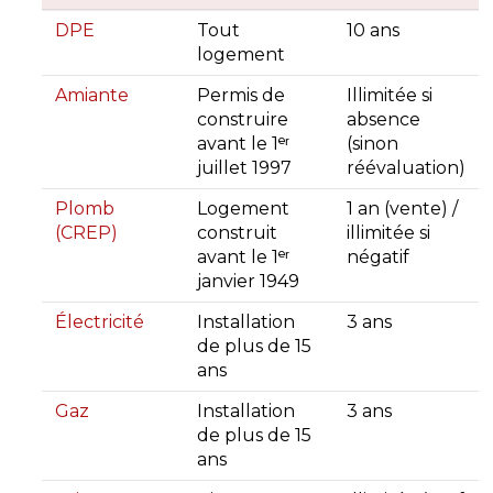
DPE
Tout
10 ans
logement
Amiante
Permis de
Illimitée si
construire
absence
avant le 1ᵉʳ
(sinon
juillet 1997
réévaluation)
Plomb
Logement
1 an (vente) /
(CREP)
construit
illimitée si
avant le 1ᵉʳ
négatif
janvier 1949
Électricité
Installation
3 ans
de plus de 15
ans
Gaz
Installation
3 ans
de plus de 15
ans