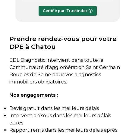
répondre à mes questions.
rapide
Le rapport de diagnostic m’a été
Certifié par: Trustindex
transmis dès le lundi soir, ce qui est
très appréciable pour faire avancer
rapidement mon dossier. Je
recommande sans hésiter.
Prendre rendez-vous pour votre
DPE à Chatou
EDL Diagnostic intervient dans toute la
Communauté d’agglomération Saint Germain
Boucles de Seine pour vos diagnostics
immobiliers obligatoires.
Nos engagements :
Devis gratuit dans les meilleurs délais
Intervention sous dans les meilleurs délais
eures
Rapport remis dans les meilleurs délais après