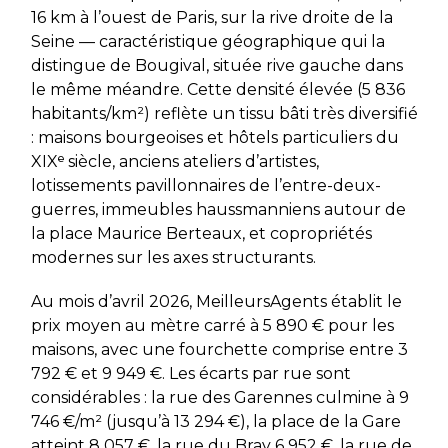
16 km à l’ouest de Paris, sur la rive droite de la
Seine — caractéristique géographique qui la
distingue de Bougival, située rive gauche dans
le même méandre. Cette densité élevée (5 836
habitants/km²) reflète un tissu bâti très diversifié
: maisons bourgeoises et hôtels particuliers du
XIXᵉ siècle, anciens ateliers d’artistes,
lotissements pavillonnaires de l’entre-deux-
guerres, immeubles haussmanniens autour de
la place Maurice Berteaux, et copropriétés
modernes sur les axes structurants.
Au mois d’avril 2026, MeilleursAgents établit le
prix moyen au mètre carré à 5 890 € pour les
maisons, avec une fourchette comprise entre 3
792 € et 9 949 €. Les écarts par rue sont
considérables : la rue des Garennes culmine à 9
746 €/m² (jusqu’à 13 294 €), la place de la Gare
atteint 8 057 €, la rue du Bray 6 952 €, la rue de