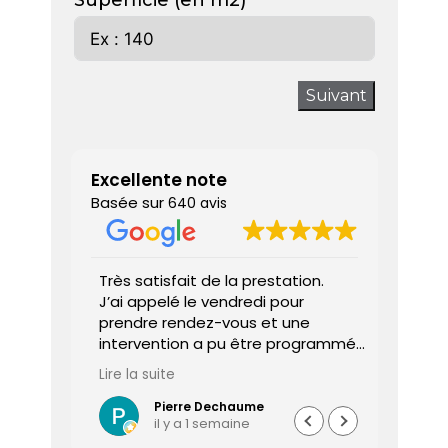
Superficie (en m2)
Suivant
Excellente note
Basée sur
640 avis
 donne
Très satisfait de la prestation.
Diagnos
J’ai appelé le vendredi pour
techni
prendre rendez-vous et une
ponctu
intervention a pu être programmée
expliq
dès le lundi matin.
réali
Lire la suite
Lire la 
Le diagnostiqueur est arrivé à
atten
l’heure, a été très professionnel,
sociét
Pierre Dechaume
il y a 1 semaine
efficace et a pris le temps de
vous s