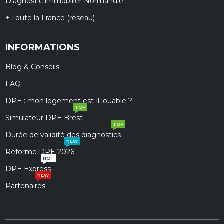
Diagnostic immobilier Normandie
+ Toute la France (réseau)
INFORMATIONS
Blog & Conseils
FAQ
DPE : mon logement est-il louable ?
TOP
Simulateur DPE Brest
TOP
Durée de validité des diagnostics
NEW
Réforme DPE 2026
HOT
DPE Express
NEW
Partenaires