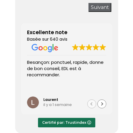
Suivant
Excellente note
Basée sur
640 avis
Besançon: ponctuel, rapide, donne
Très sa
de bon conseil, EDL est à
J’ai a
recommander.
prendr
interv
dès le 
Lire la 
Le dia
l’heure
Laurent
il y a 1 semaine
effica
répond
Le rap
Certifié par: Trustindex
transmi
très a