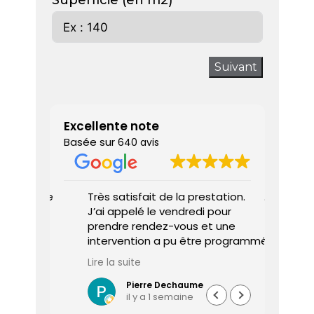
Superficie (en m2)
Suivant
Excellente note
Basée sur
640 avis
 donne
Très satisfait de la prestation.
Diagnos
J’ai appelé le vendredi pour
techni
prendre rendez-vous et une
ponctu
intervention a pu être programmée
expliq
dès le lundi matin.
réali
Lire la suite
Lire la 
Le diagnostiqueur est arrivé à
atten
l’heure, a été très professionnel,
sociét
Pierre Dechaume
il y a 1 semaine
efficace et a pris le temps de
vous s