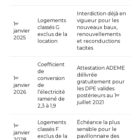
Interdiction déjà en
Logements
vigueur pour les
1
er
classés G
nouveaux baux,
janvier
exclus de la
renouvellements
2025
location
et reconductions
tacites
Coefficient
Attestation ADEME
de
délivrée
1
er
conversion
gratuitement pour
janvier
de
les DPE valides
2026
l’électricité
postérieurs au 1
er
ramené de
juillet 2021
2,3 à 1,9
Logements
Échéance la plus
1
er
classés F
sensible pour le
janvier
exclus de la
pavillonnaire des
2028