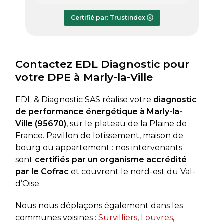
répondre à mes questions.
rapide
Le rapport de diagnostic m’a été
Certifié par: Trustindex
transmis dès le lundi soir, ce qui est
très appréciable pour faire avancer
rapidement mon dossier. Je
recommande sans hésiter.
Contactez EDL Diagnostic pour
votre DPE à Marly-la-Ville
EDL & Diagnostic SAS réalise votre
diagnostic
de performance énergétique à Marly-la-
Ville (95670)
, sur le plateau de la Plaine de
France. Pavillon de lotissement, maison de
bourg ou appartement : nos intervenants
sont
certifiés par un organisme accrédité
par le Cofrac
et couvrent le nord-est du Val-
d’Oise.
Nous nous déplaçons également dans les
communes voisines :
Survilliers
,
Louvres
,