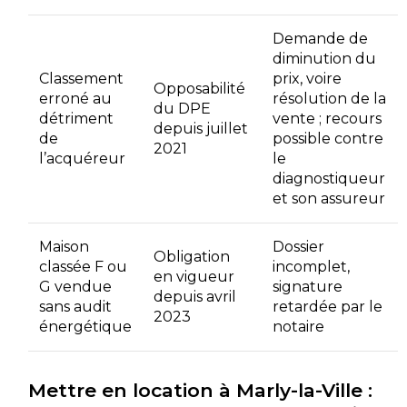
Demande de
diminution du
Classement
prix, voire
Opposabilité
erroné au
résolution de la
du DPE
détriment
vente ; recours
depuis juillet
de
possible contre
2021
l’acquéreur
le
diagnostiqueur
et son assureur
Maison
Dossier
Obligation
classée F ou
incomplet,
en vigueur
G vendue
signature
depuis avril
sans audit
retardée par le
2023
énergétique
notaire
Mettre en location à Marly-la-Ville :