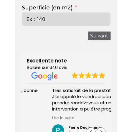
Superficie (en m2)
Suivant
Excellente note
Basée sur
640 avis
 donne
Très satisfait de la prestation.
Diagnos
J’ai appelé le vendredi pour
techni
prendre rendez-vous et une
ponctu
intervention a pu être programmée
expliq
dès le lundi matin.
réali
Lire la suite
Lire la 
Le diagnostiqueur est arrivé à
atten
l’heure, a été très professionnel,
sociét
Pierre Dechaume