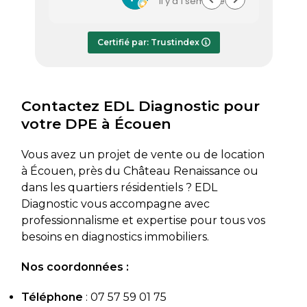
il y a 1 semaine
efficace et a pris le temps de
vous s
répondre à mes questions.
rapide
Le rapport de diagnostic m’a été
Certifié par: Trustindex
transmis dès le lundi soir, ce qui est
très appréciable pour faire avancer
rapidement mon dossier. Je
recommande sans hésiter.
Contactez EDL Diagnostic pour
votre DPE à Écouen
Vous avez un projet de vente ou de location
à Écouen, près du Château Renaissance ou
dans les quartiers résidentiels ? EDL
Diagnostic vous accompagne avec
professionnalisme et expertise pour tous vos
besoins en diagnostics immobiliers.
Nos coordonnées :
Téléphone
:
07 57 59 01 75