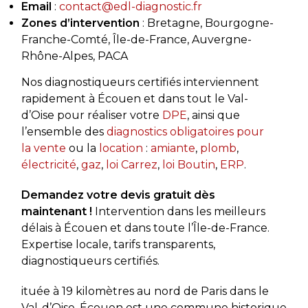
Email
:
contact@edl-diagnostic.fr
Zones d’intervention
: Bretagne, Bourgogne-
Franche-Comté, Île-de-France, Auvergne-
Rhône-Alpes, PACA
Nos diagnostiqueurs certifiés interviennent
rapidement à Écouen et dans tout le Val-
d’Oise pour réaliser votre
DPE
, ainsi que
l’ensemble des
diagnostics obligatoires pour
la vente
ou la
location
:
amiante
,
plomb
,
électricité
,
gaz
,
loi Carrez
,
loi Boutin
,
ERP
.
Demandez votre devis gratuit dès
maintenant !
Intervention dans les meilleurs
délais à Écouen et dans toute l’Île-de-France.
Expertise locale, tarifs transparents,
diagnostiqueurs certifiés.
ituée à 19 kilomètres au nord de Paris dans le
Val-d’Oise, Écouen est une commune historique