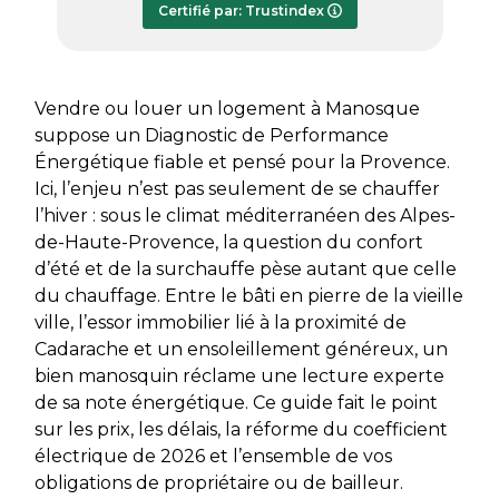
Certifié par: Trustindex
transmis dès le lundi soir, ce qui est
très appréciable pour faire avancer
rapidement mon dossier. Je
recommande sans hésiter.
Vendre ou louer un logement à Manosque
suppose un Diagnostic de Performance
Énergétique fiable et pensé pour la Provence.
Ici, l’enjeu n’est pas seulement de se chauffer
l’hiver : sous le climat méditerranéen des Alpes-
de-Haute-Provence, la question du confort
d’été et de la surchauffe pèse autant que celle
du chauffage. Entre le bâti en pierre de la vieille
ville, l’essor immobilier lié à la proximité de
Cadarache et un ensoleillement généreux, un
bien manosquin réclame une lecture experte
de sa note énergétique. Ce guide fait le point
sur les prix, les délais, la réforme du coefficient
électrique de 2026 et l’ensemble de vos
obligations de propriétaire ou de bailleur.