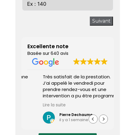
Suivant
Excellente note
Basée sur
640 avis
 donne
Très satisfait de la prestation.
Diagnos
J’ai appelé le vendredi pour
techni
prendre rendez-vous et une
ponctu
intervention a pu être programmée
expliq
dès le lundi matin.
réali
Lire la suite
Lire la 
Le diagnostiqueur est arrivé à
atten
l’heure, a été très professionnel,
sociét
Pierre Dechaume
il y a 1 semaine
efficace et a pris le temps de
vous s
répondre à mes questions.
rapide
Le rapport de diagnostic m’a été