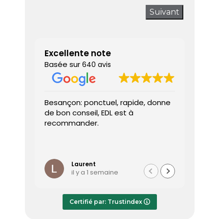
Suivant
Excellente note
Basée sur
640 avis
Besançon: ponctuel, rapide, donne
Très sa
de bon conseil, EDL est à
J’ai a
recommander.
prendr
interv
dès le 
Lire la 
Le dia
l’heure
Laurent
il y a 1 semaine
effica
répond
Le rap
Certifié par: Trustindex
transmi
très a