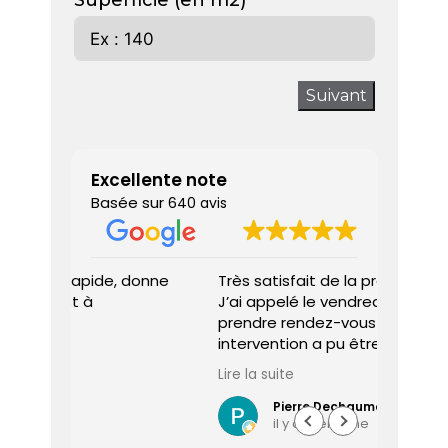
Superficie (en m2)
Suivant
Excellente note
Basée sur
640 avis
 donne
Très satisfait de la prestation.
Diagnos
J’ai appelé le vendredi pour
techni
prendre rendez-vous et une
ponctu
intervention a pu être programmée
expliq
dès le lundi matin.
réali
Lire la suite
Lire la 
Le diagnostiqueur est arrivé à
atten
l’heure, a été très professionnel,
sociét
Pierre Dechaume
il y a 1 semaine
efficace et a pris le temps de
vous s