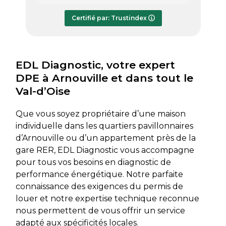
répondre à mes questions.
rapide
Le rapport de diagnostic m’a été
Certifié par: Trustindex
transmis dès le lundi soir, ce qui est
très appréciable pour faire avancer
rapidement mon dossier. Je
recommande sans hésiter.
EDL Diagnostic, votre expert
DPE à Arnouville et dans tout le
Val-d’Oise
Que vous soyez propriétaire d’une maison
individuelle dans les quartiers pavillonnaires
d’Arnouville ou d’un appartement près de la
gare RER, EDL Diagnostic vous accompagne
pour tous vos besoins en diagnostic de
performance énergétique. Notre parfaite
connaissance des exigences du permis de
louer et notre expertise technique reconnue
nous permettent de vous offrir un service
adapté aux spécificités locales.